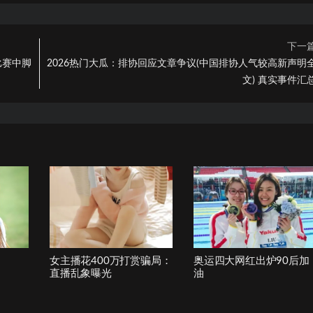
下一
比赛中脚
2026热门大瓜：排协回应文章争议(中国排协人气较高新声明
文) 真实事件汇
女主播花400万打赏骗局：
奥运四大网红出炉90后加
直播乱象曝光
油