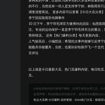
多网友的不满，比如给为国争光的人穿这种质量的鞋
的不行，当然也有一些人是支持李宁的，称陈雨菲只
调查清楚再说。 更多内容可以查看【今日大瓜分类
李宁回应陈雨菲伤脚事件
10 日下午，李宁羽毛球官方微博对此回应：知悉
注。专业的运动保护一直是李宁羽毛球关注的重点，
势和情况。 还有【热门爆料分类】每天更新内容。
人气较高后，小编想说：希望此次事件能够引起李宁
能载舟亦能覆舟，当然，也要好好给陈宇飞一个交代
言评论
以上就是今日最新大瓜、热门瓜爆料内容。每日吃瓜
瓜。
©本站所有内容均来源于网络，仅用于资讯分享汇总，不
处理声明：本站转载仅作内容分享，请联系本站删除QQ1693
热点大瓜网-今日爆料-实时更新
»
2026热门大瓜：陈雨菲