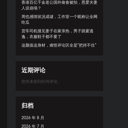
香港百亿千金老公国外偷食被拍，恩爱夫妻
人设崩塌？
周也感情状况成谜，工作室一个昵称让全网
吃瓜
货车司机撞见妻子在家亲热，男子跳窗逃
逸，衣服鞋子都不要了
这颜值这身材，难怪评论区全是”把持不住”
近期评论
您尚未收到任何评论。
归档
2026 年 8 月
2026 年 7 月