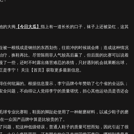
他的大拇
【今日大瓜】
指上有一道长长的口子，袜子上还被染红，这其
趾被一根线或是钢丝的东西划伤，往前冲的时候就会疼；造成这种情况
治疗，换鞋再比。尽管陈雨菲人气较高后赢了，但后面的比赛可以说着
慢了一些，还时不时露出痛苦难忍的表情，只好遇到机会就果断出球，
正是李宁！ 关注【首页】获取更多最新信息。
得任何纰漏的。根据信息显示，李宁品牌今年赞助了七个省的全运队；
安全问题，不由得让人觉得李宁的质量堪忧，担心其他运动员是否还会
毛球专业比赛鞋，鞋面的脚趾处使用了一种耐磨材料，以减少鞋子的磨
，在一众国产品牌中算是比较贵的了。
了问题，犯这种低级错误，普通人鞋子的质量可想而知，因此引起了很