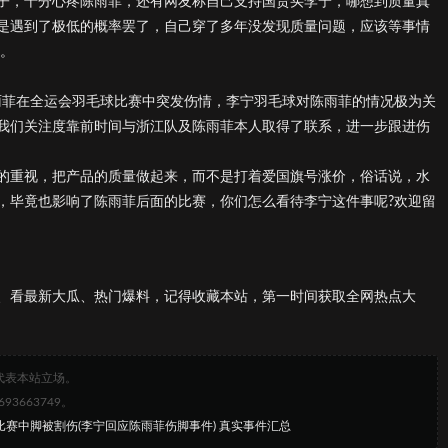
子，十分心疼陈雨菲，还有网友称自己支持国货买李宁，哪想到质量真
是遇到了极低的概率罢了，自己穿了多年没发现质量问题，应该等事情
】。
陈雨菲在全运会羽毛球比赛中突发伤情，李宁羽毛球对陈雨菲的情况极为关
我们关注度靠前时间与浙江队及陈雨菲本人取得了联系，进一步跟进伤
的重视，把产品的质量做起来，而不是打着爱国旗号涨价，俗话说，水
，毕竟也影响了陈雨菲后面的比赛，你们怎么看待李宁这件事呢?欢迎留
、看最新大瓜、热门爆料，记得收藏本站，第一时间获取全网热点大
代表本站立场。
663749。
比赛中脚被割伤(李宁回应陈雨菲伤脚事件) 真实事件汇总