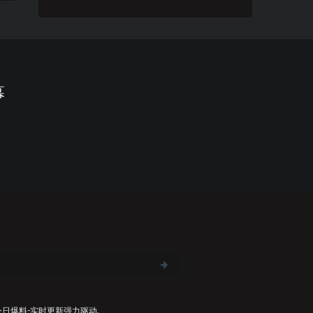
幕
今日爆料-实时更新
强力驱动,