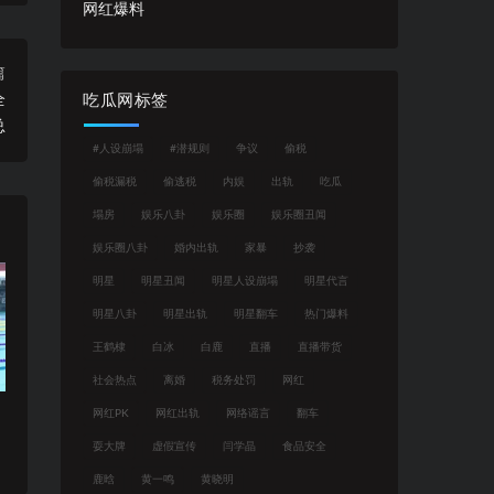
网红爆料
篇
全
吃瓜网标签
总
#人设崩塌
#潜规则
争议
偷税
偷税漏税
偷逃税
内娱
出轨
吃瓜
塌房
娱乐八卦
娱乐圈
娱乐圈丑闻
娱乐圈八卦
婚内出轨
家暴
抄袭
明星
明星丑闻
明星人设崩塌
明星代言
明星八卦
明星出轨
明星翻车
热门爆料
王鹤棣
白冰
白鹿
直播
直播带货
社会热点
离婚
税务处罚
网红
网红PK
网红出轨
网络谣言
翻车
耍大牌
虚假宣传
闫学晶
食品安全
鹿晗
黄一鸣
黄晓明