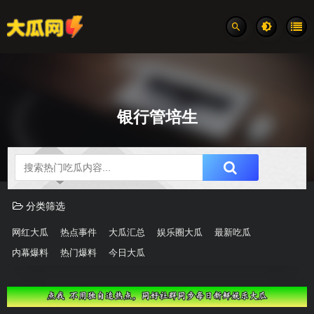
银行管培生
吃瓜分类速览
分类筛选
网红大瓜
热点事件
大瓜汇总
娱乐圈大瓜
最新吃瓜
内幕爆料
热门爆料
今日大瓜