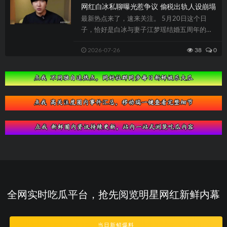
网红白冰私聊曝光惹争议 偷税出轨人设崩塌
最新热点来了，速来关注。 5月20日这个日
子，恰好是白冰与妻子江梦瑶结婚五周年的纪
念日。结果呢，大家没等到什么恩爱的动态...
2026-07-26
38
0
全网实时吃瓜平台，抢先阅览明星网红新鲜内幕
当日新鲜爆料