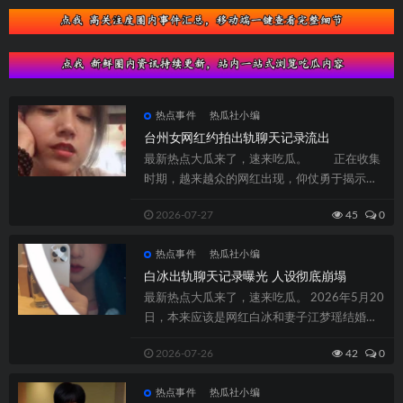
热点事件
热瓜社小编
台州女网红约拍出轨聊天记录流出
最新热点大瓜来了，速来吃瓜。 正在收集
时期，越来越众的网红出现，仰仗勇于揭示自
我、独揽流量密码，很速就能走红，这些人...
2026-07-27
45
0
热点事件
热瓜社小编
白冰出轨聊天记录曝光 人设彻底崩塌
最新热点大瓜来了，速来吃瓜。 2026年5月20
日，本来应该是网红白冰和妻子江梦瑶结婚五
周年的纪念日。然而，全网等来的并...
2026-07-26
42
0
热点事件
热瓜社小编