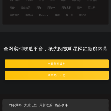
热门爆料
王鹤棣
白冰
白鹿
直播
直播带货
社会热点
离婚
税务处罚
网红
网红PK
网红出轨
翻车
耍大牌
虚假宣传
闫学晶
食品安全
鹿晗
黄一鸣
黄晓明
全网实时吃瓜平台，抢先阅览明星网红新鲜内幕
当日新鲜爆料
圈内热门汇总
内幕爆料
大瓜汇总
最新吃瓜
热点事件