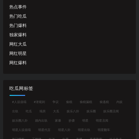
热点事件
热门吃瓜
热门爆料
独家爆料
网红大瓜
网红明星
网红爆料
吃瓜网标签
#人设崩塌
#潜规则
争议
偷税
偷税漏税
偷逃税
内娱
出轨
吃瓜
塌房
大瓜
娱乐八卦
娱乐圈
娱乐圈丑闻
娱乐圈八卦
婚内出轨
家暴
抄袭
明星
明星丑闻
明星人设崩塌
明星代言
明星八卦
明星出轨
明星翻车