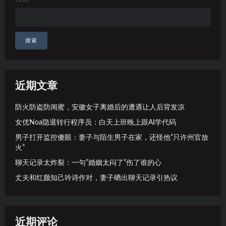
搜索
近期文章
防火防盗防闺蜜，安徽女子离婚后的遭遇让人后背发凉
女优Noa隐退转行程序员：白天上班晚上跟AI学代码
男子打开监控傻眼：妻子与陌生男子在家，还怪他”只许州官放
火”
聊天记录太炸裂：一句”婚姻太闷了”伤了谁的心
丈夫和红颜知己吟诗作对，妻子晒出聊天记录引热议
近期评论