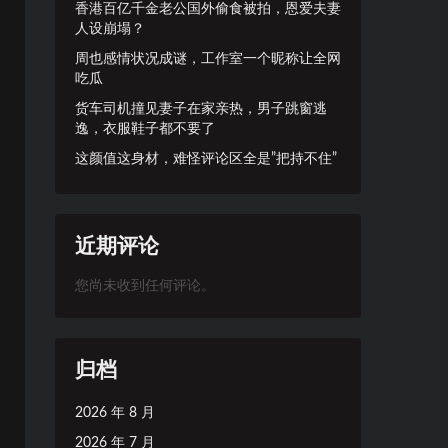
香港百亿千金老公国外偷食被拍，恩爱夫妻
人设崩塌？
周也感情状况成谜，工作室一个昵称让全网
吃瓜
货车司机撞见妻子在家亲热，男子跳窗逃
逸，衣服鞋子都不要了
这颜值这身材，难怪评论区全是”把持不住”
近期评论
您尚未收到任何评论。
归档
2026 年 8 月
2026 年 7 月