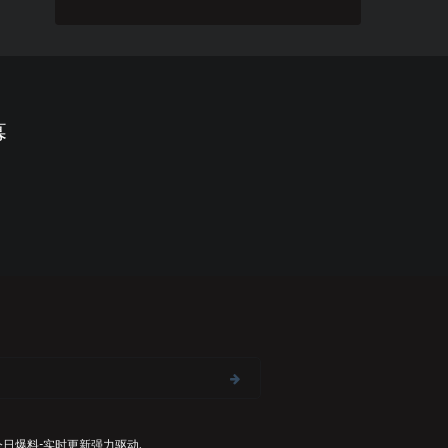
幕
今日爆料-实时更新
强力驱动,