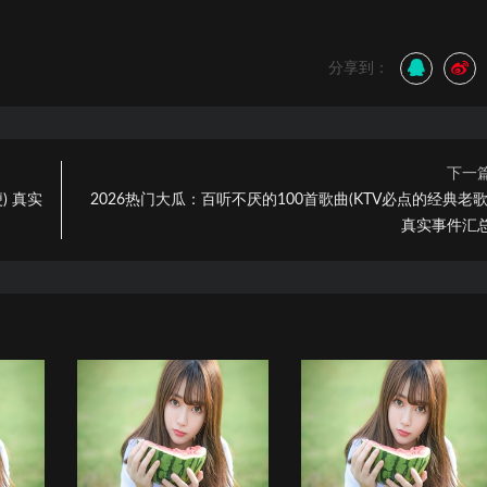
分享到：
下一
) 真实
2026热门大瓜：百听不厌的100首歌曲(KTV必点的经典老歌
真实事件汇