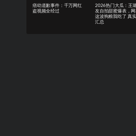
痞幼道歉事件：千万网红
2026热门大瓜：王
盗视频全经过
友自拍甜蜜爆表，网
这波狗粮我吃了 真
汇总