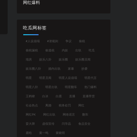
网红爆料
吃瓜网标签
#人设崩塌
#潜规则
争议
偷税
偷税漏税
偷逃税
内娱
出轨
吃瓜
塌房
娱乐八卦
娱乐圈
娱乐圈丑闻
娱乐圈八卦
婚内出轨
家暴
抄袭
明星
明星丑闻
明星人设崩塌
明星代言
明星八卦
明星出轨
明星翻车
热门爆料
王鹤棣
白冰
白鹿
直播
直播带货
社会热点
离婚
税务处罚
网红
网红PK
网红出轨
网络谣言
翻车
耍大牌
虚假宣传
闫学晶
食品安全
鹿晗
黄一鸣
黄晓明