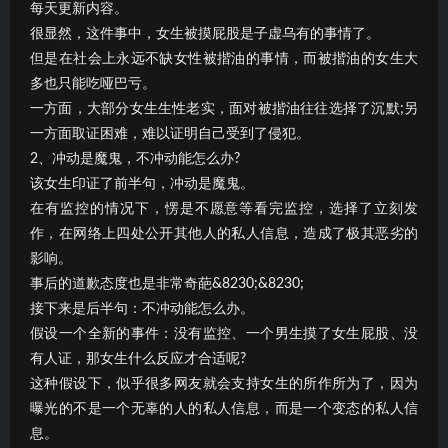
每天更新内容。
很显然，这件事中，女生被摸屁股是子虚乌有的事情了。
但是在社会上永远不缺女性被揩油的事情，而被揩油的女生大
多也只能吃哑巴亏。
一方面，大部分女生生性老实，面对被揩油往往选择了沉默;另
一方面取证困难，难以证明自己受到了侵犯。
2、冲动是魔鬼，不冲动能怎么办?
该女生印证了前半句，冲动是魔鬼。
在有监控的情况下，愣是不愿意等看完监控，选择了立刻发
作，在网络上四处公开其他人的私人信息，造成了极其恶劣的
影响。
事后的道歉态度也是非常奇葩&8230;&8230;
接下来是后半句：不冲动能怎么办。
假设一个全新的事件：没有监控、一个男生摸了女生屁股、没
有人证，那女生什么反应才合适呢?
这种假设下，似乎很多网友就会支持女生的所作所为了，因为
曝光的不是一个无辜的人的私人信息，而是一个变态的私人信
息。