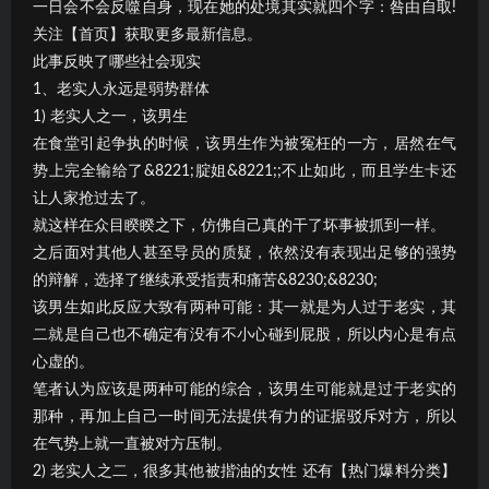
一日会不会反噬自身，现在她的处境其实就四个字：咎由自取!
关注【首页】获取更多最新信息。
此事反映了哪些社会现实
1、老实人永远是弱势群体
1) 老实人之一，该男生
在食堂引起争执的时候，该男生作为被冤枉的一方，居然在气
势上完全输给了&8221;腚姐&8221;;不止如此，而且学生卡还
让人家抢过去了。
就这样在众目睽睽之下，仿佛自己真的干了坏事被抓到一样。
之后面对其他人甚至导员的质疑，依然没有表现出足够的强势
的辩解，选择了继续承受指责和痛苦&8230;&8230;
该男生如此反应大致有两种可能：其一就是为人过于老实，其
二就是自己也不确定有没有不小心碰到屁股，所以内心是有点
心虚的。
笔者认为应该是两种可能的综合，该男生可能就是过于老实的
那种，再加上自己一时间无法提供有力的证据驳斥对方，所以
在气势上就一直被对方压制。
2) 老实人之二，很多其他被揩油的女性 还有【热门爆料分类】