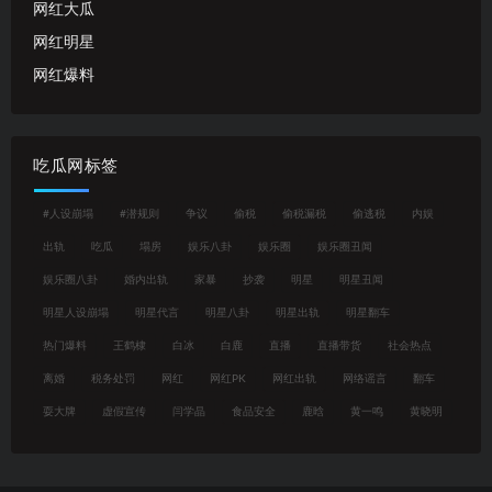
网红大瓜
网红明星
网红爆料
吃瓜网标签
#人设崩塌
#潜规则
争议
偷税
偷税漏税
偷逃税
内娱
出轨
吃瓜
塌房
娱乐八卦
娱乐圈
娱乐圈丑闻
娱乐圈八卦
婚内出轨
家暴
抄袭
明星
明星丑闻
明星人设崩塌
明星代言
明星八卦
明星出轨
明星翻车
热门爆料
王鹤棣
白冰
白鹿
直播
直播带货
社会热点
离婚
税务处罚
网红
网红PK
网红出轨
网络谣言
翻车
耍大牌
虚假宣传
闫学晶
食品安全
鹿晗
黄一鸣
黄晓明