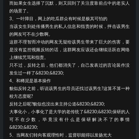
而如果女生选择了沉默，则又回到了关注度靠前点中的老实人
的场景了。
3、一叶障目，网上的吃瓜群众有时候是极其可怕的
当该女生到处传播男生的私人信息和指责的时候，抨击该男生
的网友可不在少数啊。
这群不理智而冲动的网友无疑给该男生带来了巨大的伤害，要
是没有监控视频反转的话，这群网友应该还会继续活跃在网络
上继续咒骂和指责。
只不过，反转之后，他们都消失了，自己发表过的言论装作没
发生过一样了&8230;&8230;
4、和稀泥是基本操作
貌似反转之前，听说该男生的导员还找过该男生?这算不算一种
校方态度呢?
反转之后呢?貌似也没出来主持公道&8230;&8230;
大事化小，小事化了是大学的老传统了&8230;&8230;保研的人
可不在少数，毕竟没有什么是保研解决不了的事情
&8230;&8230;
5、当网友们转向客观理性时，监督职能得以发扬光大