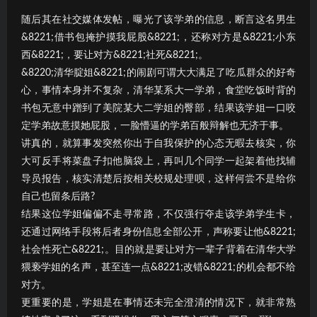
随后其在社交媒体发帖，曝光了该学弟的信息，断言这名男生
&8221;借书包掩护摸我屁股&8221;，还称对方是&8221;小东
西&8221;，要让对方&8221;社死&8221;。
&8220;清华腚姐&8221;的闹剧可谓大大满足了吃瓜群众的好奇
心，事情本身并不复杂，清华某系大一学弟，食堂吃饭时背的
书包无意中蹭到了美院某大二学姐的臀部，结果该学姐一口咬
定学弟故意摸她屁股，一脸懵逼的学弟百般辩解也无济于事。
讲真的，就算事发突然你出于自我保护的心态无暇去核实，你
大可反手将菜盘子扣他脑袋上，再叫几个同学一起架着他找辅
导员报告，核实清楚后按相关校规处理呗，这样何尝不是给你
自己也留条后路?
结果这位学姐偏偏不走寻常路，不仅强行夺走该学弟学生卡，
还通过网络手段将后者身份信息全部公开，声称要让他&8221;
社会性死亡&8221;。目的就是要让对方一辈子背着在清华大学
猥亵学姐的名声，甚至连一点&8221;改错&8221;的机会都不给
对方。
更重要的是，学姐是在事情还未完全澄清的情况下，就非常熟