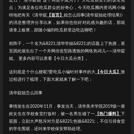
近日，“清华腚姐”这个词似乎成为了广大吃瓜群众们的议论焦
点；为满足各位吃瓜群众的好奇心，今天吃瓜圈内资讯网小编
特地把有关《清华腚
【首页】
姐怎么回事(清华腚姐处理结果)》
的消息整理并分享出来，如果你也恰好对此感兴趣的话，那就
请拿上板凳，跟随小编到吃瓜群里边吃边聊吧！
前阵子，一个名为&8221;清华学姐&8221;的话题上了热搜，甚
至因此催生出了一个并网传造型路透致的网络热词儿——清华腚
姐。 更多内容可以查看【今日大瓜分类】。
这到底是个什么梗呢?爱吃瓜小编针对事件的大
【今日大瓜】
致
过程进行了梳理，下面大家就来了解一下吧：
清华腚姐怎么回事
事情发生在2020年11月，事发当天，清华美术学院2019级一唐
姓女生在学校食堂打饭时，被一名男生碰了一
【热门爆料】
下
屁股，立刻大声怒斥对方是&8221;色狼&8221;，不仅引得食堂
的学生围观，还叫来学校保安帮助处理。