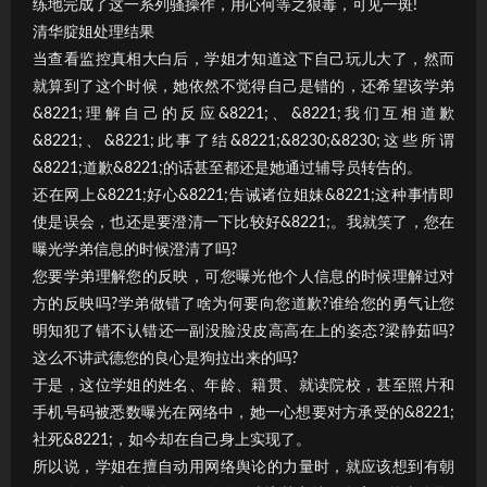
练地完成了这一系列骚操作，用心何等之狠毒，可见一斑!
清华腚姐处理结果
当查看监控真相大白后，学姐才知道这下自己玩儿大了，然而
就算到了这个时候，她依然不觉得自己是错的，还希望该学弟
&8221;理解自己的反应&8221;、&8221;我们互相道歉
&8221;、&8221;此事了结&8221;&8230;&8230;这些所谓
&8221;道歉&8221;的话甚至都还是她通过辅导员转告的。
还在网上&8221;好心&8221;告诫诸位姐妹&8221;这种事情即
使是误会，也还是要澄清一下比较好&8221;。我就笑了，您在
曝光学弟信息的时候澄清了吗?
您要学弟理解您的反映，可您曝光他个人信息的时候理解过对
方的反映吗?学弟做错了啥为何要向您道歉?谁给您的勇气让您
明知犯了错不认错还一副没脸没皮高高在上的姿态?梁静茹吗?
这么不讲武德您的良心是狗拉出来的吗?
于是，这位学姐的姓名、年龄、籍贯、就读院校，甚至照片和
手机号码被悉数曝光在网络中，她一心想要对方承受的&8221;
社死&8221;，如今却在自己身上实现了。
所以说，学姐在擅自动用网络舆论的力量时，就应该想到有朝