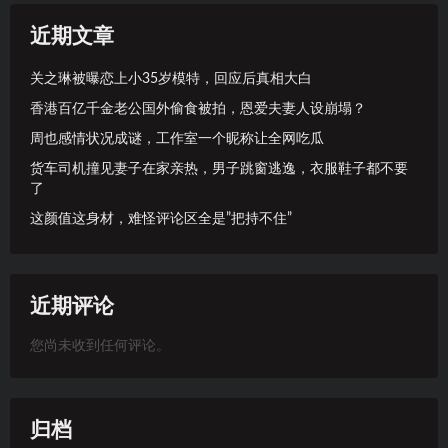
近期文章
关之琳被曝恋上小35岁模特，回应后真相大白
香港百亿千金老公国外偷食被拍，恩爱夫妻人设崩塌？
周也感情状况成谜，工作室一个昵称让全网吃瓜
货车司机撞见妻子在家亲热，男子跳窗逃逸，衣服鞋子都不要
了
这颜值这身材，难怪评论区全是”把持不住”
近期评论
您尚未收到任何评论。
归档