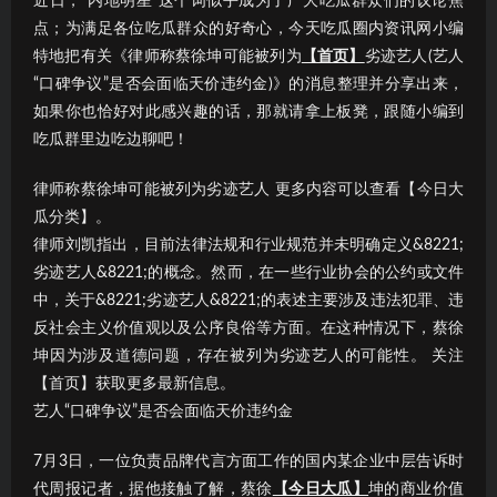
近日，“内地明星”这个词似乎成为了广大吃瓜群众们的议论焦
点；为满足各位吃瓜群众的好奇心，今天吃瓜圈内资讯网小编
特地把有关《律师称蔡徐坤可能被列为
【首页】
劣迹艺人(艺人
“口碑争议”是否会面临天价违约金)》的消息整理并分享出来，
如果你也恰好对此感兴趣的话，那就请拿上板凳，跟随小编到
吃瓜群里边吃边聊吧！
律师称蔡徐坤可能被列为劣迹艺人 更多内容可以查看【今日大
瓜分类】。
律师刘凯指出，目前法律法规和行业规范并未明确定义&8221;
劣迹艺人&8221;的概念。然而，在一些行业协会的公约或文件
中，关于&8221;劣迹艺人&8221;的表述主要涉及违法犯罪、违
反社会主义价值观以及公序良俗等方面。在这种情况下，蔡徐
坤因为涉及道德问题，存在被列为劣迹艺人的可能性。 关注
【首页】获取更多最新信息。
艺人“口碑争议”是否会面临天价违约金
7月3日，一位负责品牌代言方面工作的国内某企业中层告诉时
代周报记者，据他接触了解，蔡徐
【今日大瓜】
坤的商业价值