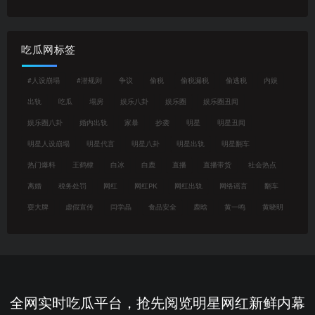
吃瓜网标签
#人设崩塌
#潜规则
争议
偷税
偷税漏税
偷逃税
内娱
出轨
吃瓜
塌房
娱乐八卦
娱乐圈
娱乐圈丑闻
娱乐圈八卦
婚内出轨
家暴
抄袭
明星
明星丑闻
明星人设崩塌
明星代言
明星八卦
明星出轨
明星翻车
热门爆料
王鹤棣
白冰
白鹿
直播
直播带货
社会热点
离婚
税务处罚
网红
网红PK
网红出轨
网络谣言
翻车
耍大牌
虚假宣传
闫学晶
食品安全
鹿晗
黄一鸣
黄晓明
全网实时吃瓜平台，抢先阅览明星网红新鲜内幕