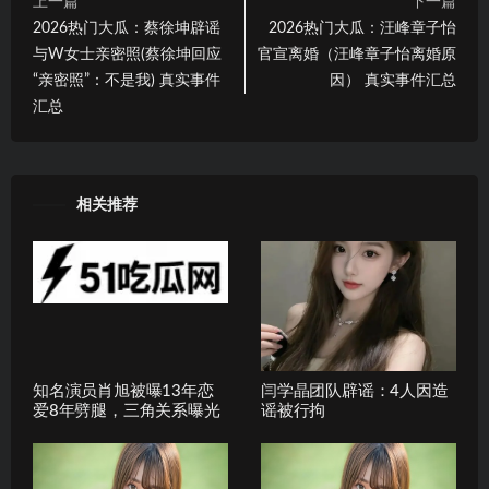
上一篇
下一篇
2026热门大瓜：蔡徐坤辟谣
2026热门大瓜：汪峰章子怡
与W女士亲密照(蔡徐坤回应
官宣离婚（汪峰章子怡离婚原
“亲密照”：不是我) 真实事件
因） 真实事件汇总
汇总
相关推荐
知名演员肖旭被曝13年恋
闫学晶团队辟谣：4人因造
爱8年劈腿，三角关系曝光
谣被行拘