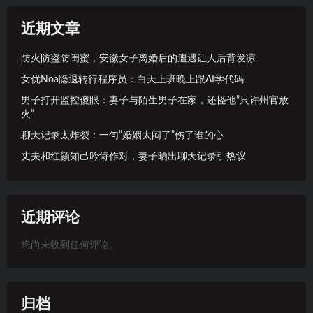
近期文章
防火防盗防闺蜜，安徽女子离婚后的遭遇让人后背发凉
女优Noa隐退转行程序员：白天上班晚上跟AI学代码
男子打开监控傻眼：妻子与陌生男子在家，还怪他”只许州官放
火”
聊天记录太炸裂：一句”婚姻太闷了”伤了谁的心
丈夫和红颜知己吟诗作对，妻子晒出聊天记录引热议
近期评论
您尚未收到任何评论。
归档