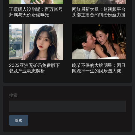
王暖暖人设崩塌：百万账号
网红最新大瓜：短视频平台
归属与天价赔偿曝光
头部主播合约纠纷粉丝力挺
2023亚洲无矿码免费版下
晚节不保的大牌明星：因丑
载及产业动态解析
闻毁掉一生的娱乐圈大佬
搜索
搜索