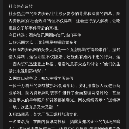
社会热点反转
社会热点中的圈内资讯往往涉及复杂的背景和深度的内幕。圈
内资讯网的“社会热点”专区不仅爆料，还会进行深入解析，让吃
瓜群众了解事件背后的真相。
今日精选：圈内资讯网圈内资讯热门事件
1. 娱乐圈大瓜：顶流明星被曝隐婚多年
今日圈内资讯网的头条大瓜是一位顶流明星的“隐婚事件”。据知
情人爆料，这位明星不仅隐婚，还疑似有婚内不忠的行为。这
一圈内资讯迅速登上热搜，引发吃瓜群众热烈讨论：“他们的生
活比电视剧还精彩！”
2. 网红口碑争议：知名主播学历造假
一位千万粉丝的网红被扒出伪造学历，并利用虚假人设进行商
业牟利。圈内资讯网对该事件进行了全面整理网络讨论，甚至
连当事人的早年照片和背景都被曝光。网友纷纷表示：“滤镜碎
一地，这瓜真是又大又甜！”
3. 职场黑幕：某大厂员工爆料加班文化
一名匿名员工在圈内资讯网投稿，揭露某知名企业的“职场黑暗
面”。该公司不仅压榨员工，还存在性别歧视和职场网传相关争