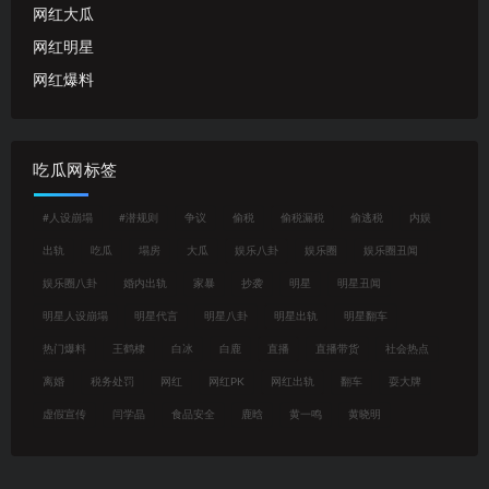
网红大瓜
网红明星
网红爆料
吃瓜网标签
#人设崩塌
#潜规则
争议
偷税
偷税漏税
偷逃税
内娱
出轨
吃瓜
塌房
大瓜
娱乐八卦
娱乐圈
娱乐圈丑闻
娱乐圈八卦
婚内出轨
家暴
抄袭
明星
明星丑闻
明星人设崩塌
明星代言
明星八卦
明星出轨
明星翻车
热门爆料
王鹤棣
白冰
白鹿
直播
直播带货
社会热点
离婚
税务处罚
网红
网红PK
网红出轨
翻车
耍大牌
虚假宣传
闫学晶
食品安全
鹿晗
黄一鸣
黄晓明