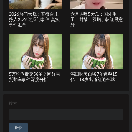
2026热门大瓜：安徽台主
六月连曝5大瓜：国外生
持人XDM吃瓜门事件 真实
子、封禁、双胎、韩红最意
事件汇总
外
5万坑位费卖58单？网红带
深田咏美自曝7年逃税15
货翻车事件深度分析
亿，18岁出道红遍全球
搜索
搜索