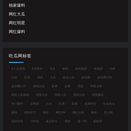
独家爆料
网红大瓜
网红明星
网红爆料
吃瓜网标签
#人设崩塌
#潜规则
争议
偷税
偷税漏税
偷逃税
内娱
出轨
吃瓜
塌房
大瓜
娱乐八卦
娱乐圈
娱乐圈丑闻
娱乐圈八卦
婚内出轨
家暴
抄袭
明星
明星丑闻
明星人设崩塌
明星代言
明星八卦
明星出轨
明星翻车
热门爆料
王鹤棣
白冰
白鹿
直播
直播带货
社会热点
离婚
税务处罚
网红
网红PK
网红出轨
翻车
耍大牌
虚假宣传
闫学晶
食品安全
鹿晗
黄一鸣
黄晓明