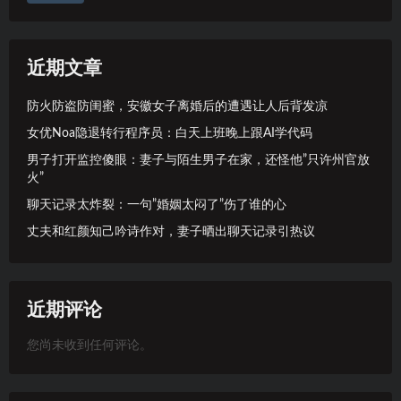
近期文章
防火防盗防闺蜜，安徽女子离婚后的遭遇让人后背发凉
女优Noa隐退转行程序员：白天上班晚上跟AI学代码
男子打开监控傻眼：妻子与陌生男子在家，还怪他”只许州官放
火”
聊天记录太炸裂：一句”婚姻太闷了”伤了谁的心
丈夫和红颜知己吟诗作对，妻子晒出聊天记录引热议
近期评论
您尚未收到任何评论。