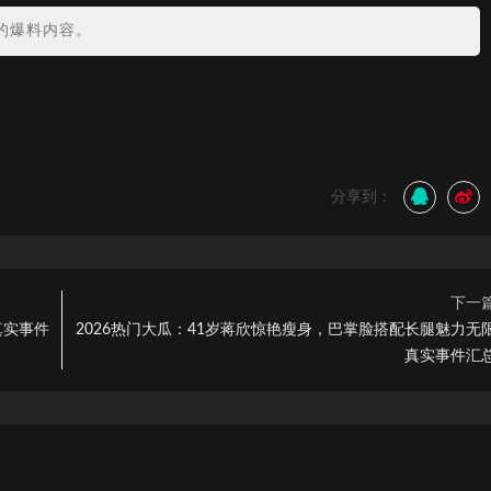
的爆料内容。
分享到：
下一
真实事件
2026热门大瓜：41岁蒋欣惊艳瘦身，巴掌脸搭配长腿魅力无
真实事件汇