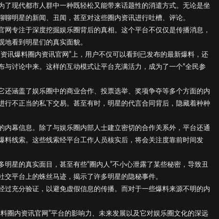
为了现代都市人群中一种既轻松又能带来话题性的消遣方式。无论是坐
聊聊明星的新闻、丑闻，甚至对这些圈内资讯进行吐槽、评论。
官网专注于深度挖掘娱乐圈背后的真相。这个平台不仅仅是传播消息，
观地看到明星们的真实面貌。
内资讯爆料圈内资讯官网”上，用户不仅可以看到已发布的最新爆料，还
布与讨论中来。这样的互动模式让平台充满活力，成为了一个“全民参
它还涵盖了娱乐圈中的商业合作、投票选举、奖项争夺等多个方面的内
进行不正当的私下交易。甚至有时，明星的代言合同背后，隐藏着种种
的内幕信息。除了与娱乐圈内部人士建立密切的合作关系外，平台还通
爆料线索。这些线索经平台工作人员核实后，将会关注度靠前时间发
多明星的真实面目，甚至有些“圈内人”不小心泄露了某些秘密，导致丑
社交平台上的蛛丝马迹，揭示了许多明星的隐秘事件。
经过充分验证，以避免虚假信息的传播。而对于一些爆料来源不明的内
爆料圈内资讯官网”平台的影响力、未来发展以及它对娱乐圈文化的深远