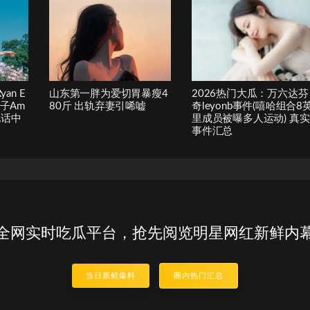
an E
山东第一胖为爱切胃暴瘦4
2026热门大瓜：万六达芬
妻子Am
80斤 出轨弃妻引唏嘘
奇leyonb事件(嘻哈组合8
1电话中
里成员被曝多人运动) 真实
事件汇总
全网实时吃瓜平台，抢先阅览明星网红新鲜内
当日新鲜爆料
圈内热门汇总