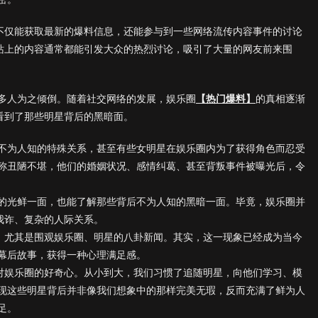
户不仅能获取最新的爆料信息，还能参与到一些网络流传内容事件的讨论
网站上的内容通常都能引发大众的热烈讨论，吸引了大量的网友前来围
多人为之倾倒。随着社交网络的发展，娱乐圈
【热门爆料】
的真相逐渐
看到了那些明星背后的黑暗面。
不为人知的特殊关系，甚至有些女明星在娱乐圈内为了获得角色而忍受
称丑陋不堪，他们的婚姻状况、感情纠葛、甚至背叛事件被曝光后，令
的光鲜一面，也能了解那些背后不为人知的黑暗一面。毕竟，娱乐圈并
我诈、复杂的人际关系。
件，尤其是围观娱乐圈、明星的八卦新闻。其实，这一现象已经成为当今
幕后故事，获得一种心理满足感。
们对娱乐圈的好奇心。从小到大，我们习惯了追随明星，向他们学习、模
现这些明星背后并非像我们想象中的那样完美无瑕，反而充满了鲜为人
足。