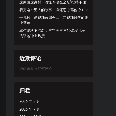
这颜值这身材，难怪评论区全是”把持不住”
看完这个男人的故事，谁还忍心骂他冷血？
十几秒半蹲视频传遍全网，短视频时代的职
业警示
卓伟爆料不点名，三字天王与10多岁儿子
的话题冲上热搜
近期评论
您尚未收到任何评论。
归档
2026 年 8 月
2026 年 7 月