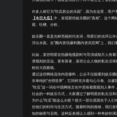
许多人称它为“吃瓜群众的乐园”，因为在这里，用
【今日大瓜】
中，发现那些娱乐圈的“真相”。这个
观、吐槽、分析。
娱乐圈一直是光鲜亮丽的代名词，明星们的光环让许
浮出水面。在“圈内资讯爆料圈内资讯官网”上，我们
比如，某些明星在拍摄电视剧时与导演或制片人有着
潜规则的压迫。更有甚者，某些公众人物的私生活堪
粉丝大跌眼镜。
通过这些网络流传内容爆料，公众不仅能看到娱乐圈
非单纯的“光明世界”，它同样充斥着勾心斗角、尔虞
“吃瓜”这一词在中国网络文化中意味着围观别人事
社会的一种娱乐方式，大家通过了解明星的私生活和
为什么“吃瓜”能这么火呢？很大一部分原因在于人
仿他们的时尚与生活方式。随着时间的推移，我们发
知的秘密与丑闻。这种反差感让人感到一种奇妙的满