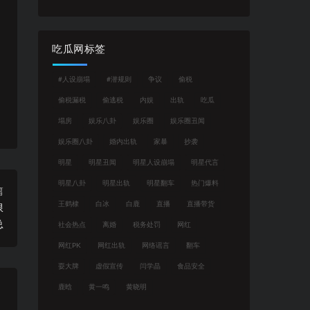
吃瓜网标签
#人设崩塌
#潜规则
争议
偷税
偷税漏税
偷逃税
内娱
出轨
吃瓜
塌房
娱乐八卦
娱乐圈
娱乐圈丑闻
娱乐圈八卦
婚内出轨
家暴
抄袭
明星
明星丑闻
明星人设崩塌
明星代言
明星八卦
明星出轨
明星翻车
热门爆料
篇
王鹤棣
白冰
白鹿
直播
直播带货
限
总
社会热点
离婚
税务处罚
网红
网红PK
网红出轨
网络谣言
翻车
耍大牌
虚假宣传
闫学晶
食品安全
鹿晗
黄一鸣
黄晓明