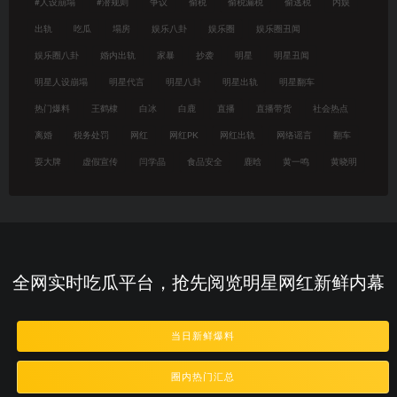
#人设崩塌
#潜规则
争议
偷税
偷税漏税
偷逃税
内娱
出轨
吃瓜
塌房
娱乐八卦
娱乐圈
娱乐圈丑闻
娱乐圈八卦
婚内出轨
家暴
抄袭
明星
明星丑闻
明星人设崩塌
明星代言
明星八卦
明星出轨
明星翻车
热门爆料
王鹤棣
白冰
白鹿
直播
直播带货
社会热点
离婚
税务处罚
网红
网红PK
网红出轨
网络谣言
翻车
耍大牌
虚假宣传
闫学晶
食品安全
鹿晗
黄一鸣
黄晓明
全网实时吃瓜平台，抢先阅览明星网红新鲜内幕
当日新鲜爆料
圈内热门汇总