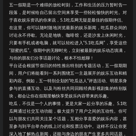
五一假期是一个难得的放松时刻，工作和生活的压力暂时告一
段落，是时候给自己留出空间来享受一些轻松愉快的时光。对
于喜欢娱乐资讯的你来说，5.1吃瓜网无疑是最佳的假期伴侣。
在这里，你可以随时随地浏览最新的娱乐新闻，吃瓜群众间的
讨论永不停歇。无论是地铁、咖啡馆，还是沙发上休闲时光，
只要有手机或者电脑，就可以轻松进入“5.1吃瓜网”，享受这些
“甜蜜的瓜”。假期中的无聊时光，立刻被最新的娱乐动态填满，
与你的朋友们分享话题讨论，根本不怕尬聊！
平台还会根据节假日的特性推出特别的专题活动，五一假期期
间，用户们将能看到一系列围绕五一主题展开的娱乐互动和精
彩内容。例如，五一特别企划的“吃瓜达人”评选活动、明星亲身
参与的直播互动、以及与粉丝共同回顾经典影视剧集的特别版
块，都会让你在假期里畅快享受娱乐内容带来的乐趣。
吃瓜，不仅是一个人的事情，更是大家一起分享的乐趣。5.1吃
瓜网通过社交互动功能，极大提升了用户之间的互动性。你可
以与朋友们共同关注某个话题，互相分享喜爱的娱乐内容，甚
至参与到平台举办的线上讨论和投票活动中。这样不仅让你更
深入地了解热点新闻，还能与身边的朋友产生更多共同话题，