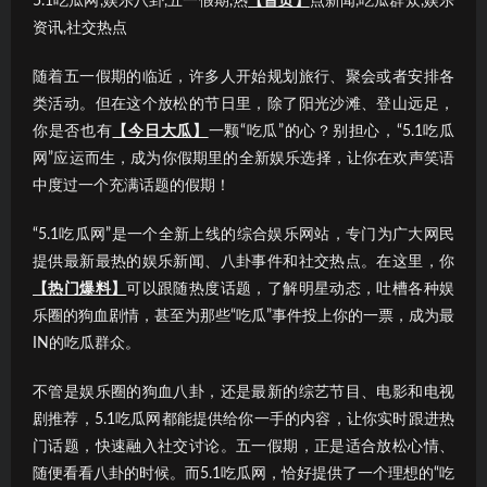
5.1吃瓜网,娱乐八卦,五一假期,热
【首页】
点新闻,吃瓜群众,娱乐
资讯,社交热点
随着五一假期的临近，许多人开始规划旅行、聚会或者安排各
类活动。但在这个放松的节日里，除了阳光沙滩、登山远足，
你是否也有
【今日大瓜】
一颗“吃瓜”的心？别担心，“5.1吃瓜
网”应运而生，成为你假期里的全新娱乐选择，让你在欢声笑语
中度过一个充满话题的假期！
“5.1吃瓜网”是一个全新上线的综合娱乐网站，专门为广大网民
提供最新最热的娱乐新闻、八卦事件和社交热点。在这里，你
【热门爆料】
可以跟随热度话题，了解明星动态，吐槽各种娱
乐圈的狗血剧情，甚至为那些“吃瓜”事件投上你的一票，成为最
IN的吃瓜群众。
不管是娱乐圈的狗血八卦，还是最新的综艺节目、电影和电视
剧推荐，5.1吃瓜网都能提供给你一手的内容，让你实时跟进热
门话题，快速融入社交讨论。五一假期，正是适合放松心情、
随便看看八卦的时候。而5.1吃瓜网，恰好提供了一个理想的“吃