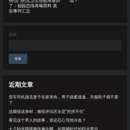
情侣门的瓜卫生纸都准备好
塌？
了：校园恋情再曝黑料 真
实事件汇总
搜索
搜索
近期文章
货车司机撞见妻子在家亲热，男子跳窗逃逸，衣服鞋子都不要
了
这颜值这身材，难怪评论区全是”把持不住”
看完这个男人的故事，谁还忍心骂他冷血？
十几秒半蹲视频传遍全网，短视频时代的职业警示