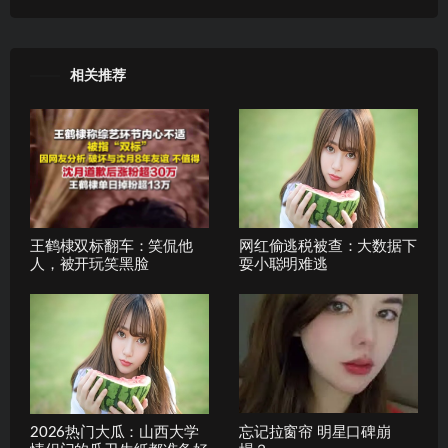
相关推荐
王鹤棣双标翻车：笑侃他
网红偷逃税被查：大数据下
人，被开玩笑黑脸
耍小聪明难逃
2026热门大瓜：山西大学
忘记拉窗帘 明星口碑崩