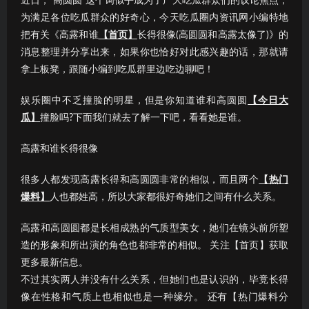
近日，“高圆圆”这个词似乎成为了广大吃瓜群众们的议论焦点；
为满足各位吃瓜群众的好奇心，今天吃瓜圈内资讯网小编特地
把有关《高露和谁
【首页】
长得很像(高圆圆和高露太像了)》的
消息整理并分享出来，如果你也恰好对此感兴趣的话，那就请
拿上板凳，跟随小编到吃瓜群里边吃边聊吧！
娱乐圈中不乏撞脸的明星，但是你知道谁和高圆圆
【今日大
瓜】
撞脸吗?下面我们就去了解一下吧，看看她是谁。
高露和谁长得很像
很多人都发现高露长得和高圆圆非常的相似，而且两个
【热门
爆料】
人也都姓高，所以大家都很好奇她们之间有什么关系。
高露和高圆圆都是长相成熟的气质型美女，她们在镜头前所塑
造的形象和所出演的角色也都非常的相似。 关注【首页】获取
更多最新信息。
不过其实两人并没有什么关系，但她们也是认识的，毕竟长得
像在性格和气质上也相似也是一种缘分。 还有【热门爆料分