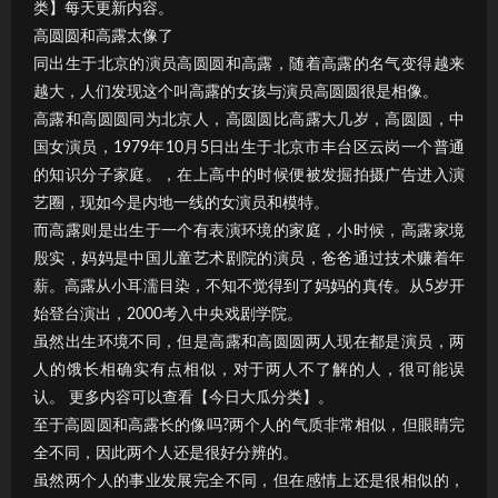
类】每天更新内容。
高圆圆和高露太像了
同出生于北京的演员高圆圆和高露，随着高露的名气变得越来
越大，人们发现这个叫高露的女孩与演员高圆圆很是相像。
高露和高圆圆同为北京人，高圆圆比高露大几岁，高圆圆，中
国女演员，1979年10月5日出生于北京市丰台区云岗一个普通
的知识分子家庭。，在上高中的时候便被发掘拍摄广告进入演
艺圈，现如今是内地一线的女演员和模特。
而高露则是出生于一个有表演环境的家庭，小时候，高露家境
殷实，妈妈是中国儿童艺术剧院的演员，爸爸通过技术赚着年
薪。高露从小耳濡目染，不知不觉得到了妈妈的真传。从5岁开
始登台演出，2000考入中央戏剧学院。
虽然出生环境不同，但是高露和高圆圆两人现在都是演员，两
人的饿长相确实有点相似，对于两人不了解的人，很可能误
认。 更多内容可以查看【今日大瓜分类】。
至于高圆圆和高露长的像吗?两个人的气质非常相似，但眼睛完
全不同，因此两个人还是很好分辨的。
虽然两个人的事业发展完全不同，但在感情上还是很相似的，