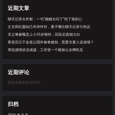
近期文章
聊天记录太炸裂：一句”婚姻太闷了”伤了谁的心
丈夫和红颜知己吟诗作对，妻子晒出聊天记录引热议
关之琳被曝恋上小35岁模特，回应后真相大白
香港百亿千金老公国外偷食被拍，恩爱夫妻人设崩塌？
周也感情状况成谜，工作室一个昵称让全网吃瓜
近期评论
您尚未收到任何评论。
归档