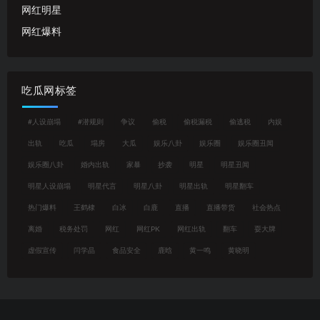
网红明星
网红爆料
吃瓜网标签
#人设崩塌
#潜规则
争议
偷税
偷税漏税
偷逃税
内娱
出轨
吃瓜
塌房
大瓜
娱乐八卦
娱乐圈
娱乐圈丑闻
娱乐圈八卦
婚内出轨
家暴
抄袭
明星
明星丑闻
明星人设崩塌
明星代言
明星八卦
明星出轨
明星翻车
热门爆料
王鹤棣
白冰
白鹿
直播
直播带货
社会热点
离婚
税务处罚
网红
网红PK
网红出轨
翻车
耍大牌
虚假宣传
闫学晶
食品安全
鹿晗
黄一鸣
黄晓明