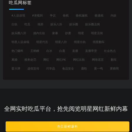
吃瓜网标签
#人设崩塌
#潜规则
争议
偷税
偷税漏税
偷逃税
内娱
出轨
吃瓜
塌房
娱乐八卦
娱乐圈
娱乐圈丑闻
娱乐圈八卦
婚内出轨
家暴
抄袭
明星
明星丑闻
明星人设崩塌
明星代言
明星八卦
明星出轨
明星翻车
热门爆料
王鹤棣
白冰
白鹿
直播
直播带货
社会热点
离婚
税务处罚
网红
网红PK
网红出轨
网络谣言
翻车
耍大牌
虚假宣传
闫学晶
食品安全
鹿晗
黄一鸣
黄晓明
全网实时吃瓜平台，抢先阅览明星网红新鲜内幕
当日新鲜爆料