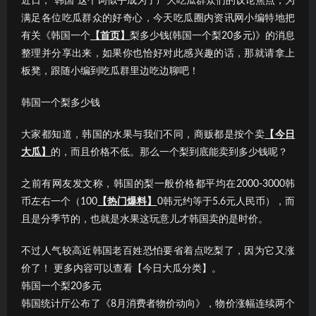
近日，“韩国”这个词似乎成为了广大吃瓜群众们的议论焦点；为
满足各位吃瓜群众的好奇心，今天吃瓜圈内资讯网小编特地把
有关《韩国一个
【首页】
梨多少钱(韩国一个梨20多元)》的消息
整理并分享出来，如果你也恰好对此感兴趣的话，那就请拿上
板凳，跟随小编到吃瓜群里边吃边聊吧！
韩国一个梨多少钱
大家都知道，韩国的水果与我们不同，商贩都是按个卖
【今日
大瓜】
的，而且价格不低。那么一个梨到底能卖到多少钱呢？
之前有网友发文称，韩国的梨一般价格都平均在2000-3000韩
币左右一个（100
【热门爆料】
0韩元约等于5.6元人民币），而
且是分季节的，也就是水果这玩意儿才韩国卖的是时价。
不过人气较高近韩国老百姓恐怕要省着点吃梨了，因为它又涨
价了！ 更多内容可以查看【今日大瓜分类】。
韩国一个梨20多元
韩国统计厅公布了《8月消费者物价动向》，物价涨幅连续两个