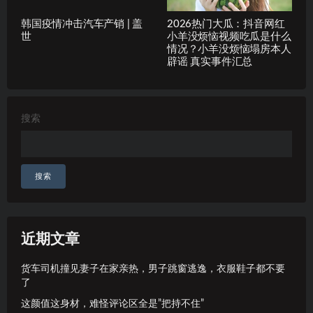
韩国疫情冲击汽车产销 | 盖
2026热门大瓜：抖音网红
世
小羊没烦恼视频吃瓜是什么
情况？小羊没烦恼塌房本人
辟谣 真实事件汇总
搜索
搜索
近期文章
货车司机撞见妻子在家亲热，男子跳窗逃逸，衣服鞋子都不要
了
这颜值这身材，难怪评论区全是”把持不住”