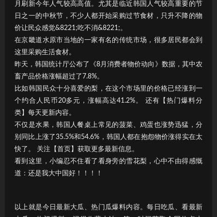
月刷新今年人气较高高值。尤其是临近韩国人气较高重要的节
日之一的中秋节，不少人都开始采购过节食材，只升不降的物
价让民众感觉&8221;吃不消&8221;。
在京畿道水原市当地的一家有名的传统市场，很多居民都会到
这里采购生活食材。
昨天，韩国统计厅公布了《8月消费者物价动向》数据，其中农
畜产品价格涨幅超过了7.8%。
比如韩国民众十分喜爱的梨，在这个市场里的价格已经涨到一
个约合人民币20多元，涨幅高达41.2%。 还有【热门爆料分
类】每天更新内容。
不仅是水果，韩国人餐桌上常见的菠菜、鸡蛋也涨势迅猛，分
别同比上涨了35.5%和54.6%，韩国人都在抱怨物价涨得实在太
快了。 关注【首页】获取更多最新信息。
看到这里，小编忍不住看了看身旁的雪花梨，心中不由得感慨
道：还是我大中国好！！！！
以上就是今日最新大瓜、热门瓜爆料内容。每日吃瓜、看最新