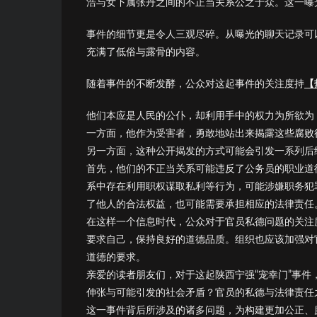
浩与女下属张丹之间的不正当关系公之于众。这一曝
事件的细节更是令人三观尽碎。从曝光的聊天记录可
充满了低俗与露骨的内容。
随着事件的不断发酵，公众对这起事件的关注度持
【
他们本应是人民的公仆，却利用手中的权力为所欲为
一方面
，他作为受害者，勇敢地站出来揭露这些腐败
另一方面
，这种公开揭发的方式可能会引发一系列后
首先，他们的不正当关系可能违反了公务员的职业道
系中存在利用职权谋取私利等行为，可能涉嫌职务犯
了他人的合法权益，也可能需要承担相应的法律责任
在这样一个信息时代，公众对于官员私德问题的关注
要求自己，保持良好的道德品质。组织也应该加强对
道德的要求。
亲爱的读者朋友们，对于这起陕西宁强“宠幸门”事
伸张与可能引发的社会矛盾？官员的私德与法律责任
这一事件背后所涉及的诸多问题，为构建更加公正、