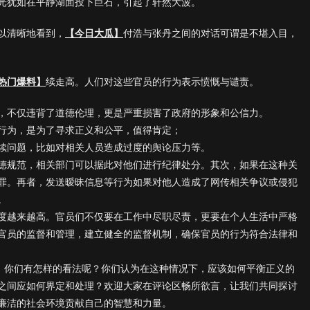
光犹如在平静湖面投下巨石，引起了轩然大波。
以清晰地看到，
【今日大瓜】
付浩与张丹之间的对话可谓是不堪入目，
热门爆料】
续走高。人们对这些官员的行为表示愤慨与谴责。
，不仅违背了道德伦理，更是严重损害了政府的形象和公信力。
行为，是为了寻求正义和公平，值得肯定；
续问题，比如对相关人员造成过度的舆论压力等。
德规范，相关部门可以据此对他们进行纪律处分。其次，如果在这种关
罪。再者，发送暧昧信息等行为如果对他人造成了网传相关争议或侵犯
。
度越来越高。官员们不仅要在工作中尽职尽责，更要在个人生活中严格
官员的监督和管理，建立健全的监督机制，确保官员的行为符合法律和
件，你们有怎样的看法呢？你们认为在这种情况下，应该如何平衡正义的
之间应如何界定和处理？欢迎大家在评论区畅所欲言，让我们共同探讨
廉洁的社会环境贡献自己的智慧和力量。