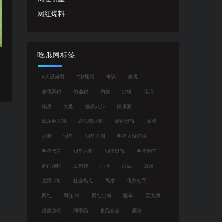
网红爆料
吃瓜网标签
#人设崩塌
#潜规则
争议
偷税
偷税漏税
偷逃税
内娱
出轨
吃瓜
塌房
大瓜
娱乐八卦
娱乐圈
娱乐圈丑闻
娱乐圈八卦
婚内出轨
家暴
抄袭
明星
明星丑闻
明星人设崩塌
明星代言
明星八卦
明星出轨
明星翻车
热门爆料
王鹤棣
白冰
白鹿
直播
直播带货
社会热点
离婚
税务处罚
网红
网红PK
网红出轨
翻车
耍大牌
虚假宣传
闫学晶
食品安全
鹿晗