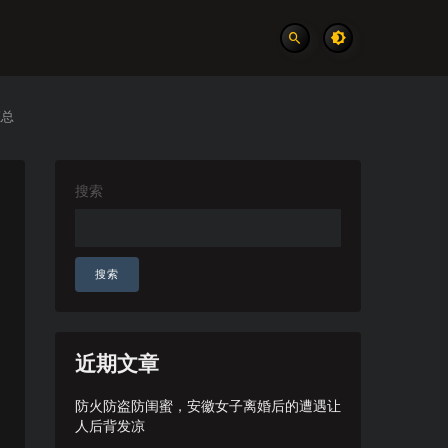
汇总
搜索
搜索
近期文章
防火防盗防闺蜜，安徽女子离婚后的遭遇让
人后背发凉