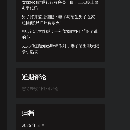
女优Noa隐退转行程序员：白天上班晚上跟
AI学代码
男子打开监控傻眼：妻子与陌生男子在家，
还怪他”只许州官放火”
聊天记录太炸裂：一句”婚姻太闷了”伤了谁
的心
丈夫和红颜知己吟诗作对，妻子晒出聊天记
录引热议
近期评论
您尚未收到任何评论。
归档
2026 年 8 月