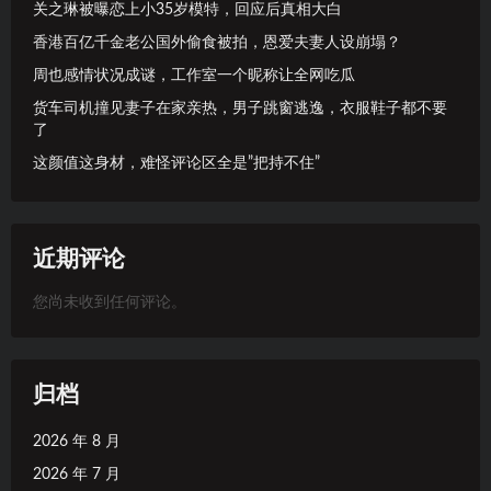
关之琳被曝恋上小35岁模特，回应后真相大白
香港百亿千金老公国外偷食被拍，恩爱夫妻人设崩塌？
周也感情状况成谜，工作室一个昵称让全网吃瓜
货车司机撞见妻子在家亲热，男子跳窗逃逸，衣服鞋子都不要
了
这颜值这身材，难怪评论区全是”把持不住”
近期评论
您尚未收到任何评论。
归档
2026 年 8 月
2026 年 7 月