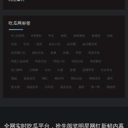
吃瓜网标签
#人设崩塌
#潜规则
争议
偷税
偷税漏税
偷逃税
内娱
出轨
吃瓜
塌房
娱乐八卦
娱乐圈
娱乐圈丑闻
娱乐圈八卦
婚内出轨
家暴
抄袭
明星
明星丑闻
明星人设崩塌
明星代言
明星八卦
明星出轨
明星翻车
热门爆料
王鹤棣
白冰
白鹿
直播
直播带货
社会热点
离婚
税务处罚
网红
网红PK
网红出轨
网络谣言
翻车
耍大牌
虚假宣传
闫学晶
食品安全
鹿晗
黄一鸣
黄晓明
全网实时吃瓜平台，抢先阅览明星网红新鲜内幕