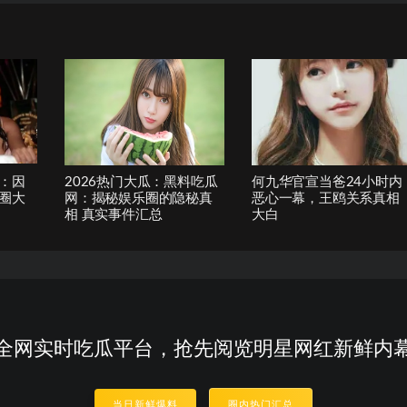
：因
2026热门大瓜：黑料吃瓜
何九华官宣当爸24小时内
圈大
网：揭秘娱乐圈的隐秘真
恶心一幕，王鸥关系真相
相 真实事件汇总
大白
全网实时吃瓜平台，抢先阅览明星网红新鲜内
当日新鲜爆料
圈内热门汇总