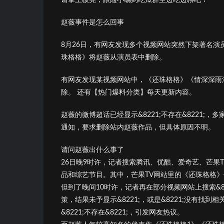
赵薇事件是怎么回事
8月26日，有网友发现多个视频网站突然下架著名演
珠格格》将赵薇从演员表中删除。
有网友发现某视频网站中，《还珠格格》《情深深雨
除。 还有【热门爆料分类】每天更新内容。
赵薇的微博超话已经显示&8221;不存在&8221;，
通知，要求删除站内赵薇作品，但具体原因不明。
请问赵薇出什么事了
26日晚9时许，记者搜索腾讯、优酷、爱奇艺、芒果
品和综艺节目。其中，芒果TV网站里的《还珠格格
但到了晚间10时许，记者再在部分视频网站上搜索&822
策，结果未予显示&8221;，或是&8221;没有找
&8221;不存在&8221;，引发网友热议。