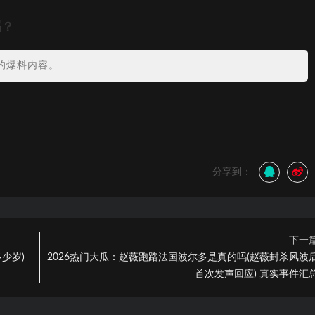
吗？
的爆料内容。
分享到：
下一
少岁)
2026热门大瓜：赵薇跑路法国波尔多是真的吗(赵薇封杀风波
首次发声回应) 真实事件汇