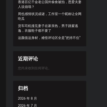
香港百亿千金老公国外偷食被拍，恩爱夫妻
人设崩塌？
周也感情状况成谜，工作室一个昵称让全网
吃瓜
货车司机撞见妻子在家亲热，男子跳窗逃
逸，衣服鞋子都不要了
这颜值这身材，难怪评论区全是”把持不住”
近期评论
您尚未收到任何评论。
归档
2026 年 8 月
2026 年 7 月