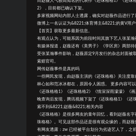
而赵薇人气较高知名的代表作《还珠格格1》《还珠
2》，目前都已确认下架。
多家视频网站内部人士透露，确实对赵薇作品进行了
微博上一名认证为&8221;体育博主&8221;的黄V用
【首页】获取更多最新信息。
有观点认为，可能系因为前段时间其旗下艺人张某瀚
有媒体报道，赵薇还有《美男子》《学区房》两部待
受张某瀚事件影响，赵薇原定9月发行的杂志封面被
索赔官司。
网传赵薇事件是真的吗
一些网民发现，由赵薇主演的《还珠格格》关注度靠
林心如和范冰冰都在，原因令人困惑。 更多内容可
《还珠格格1》《还珠格格2》《情深深雨濛濛》《画
晚查询后发现，腾讯视频下架了《还珠格格1》《还
索不到&8221;赵薇&8221;相关内容
《还珠格格》是很多网友的童年回忆，看到赵薇名字
珠格格》。可见这部作品还是很有观众缘的，而赵薇
有网友透露：zw 已经被平台划分为劣迹艺人了，