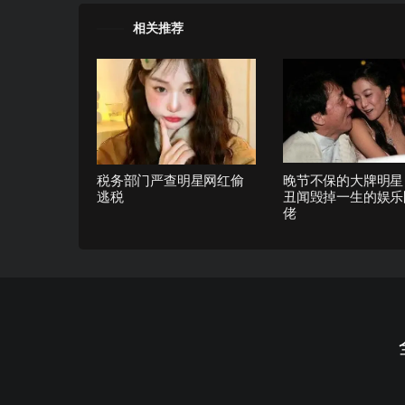
相关推荐
税务部门严查明星网红偷
晚节不保的大牌明星
逃税
丑闻毁掉一生的娱乐
佬