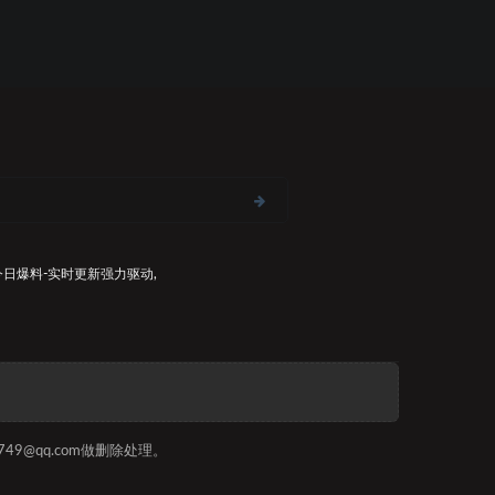
今日爆料-实时更新
强力驱动,
9@qq.com做删除处理。