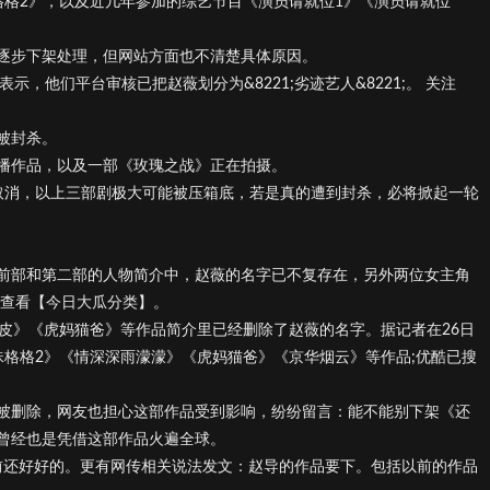
格格2》，以及近几年参加的综艺节目《演员请就位1》《演员请就位
逐步下架处理，但网站方面也不清楚具体原因。
户表示，他们平台审核已把赵薇划分为&8221;劣迹艺人&8221;。 关注
被封杀。
播作品，以及一部《玫瑰之战》正在拍摄。
取消，以上三部剧极大可能被压箱底，若是真的遭到封杀，必将掀起一轮
前部和第二部的人物简介中，赵薇的名字已不复存在，另外两位女主角
以查看【今日大瓜分类】。
皮》《虎妈猫爸》等作品简介里已经删除了赵薇的名字。据记者在26日
珠格格2》《情深深雨濛濛》《虎妈猫爸》《京华烟云》等作品;优酷已搜
被删除，网友也担心这部作品受到影响，纷纷留言：能不能别下架《还
曾经也是凭借这部作品火遍全球。
之前还好好的。更有网传相关说法发文：赵导的作品要下。包括以前的作品