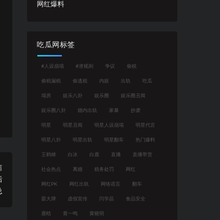
网红爆料
吃瓜网标签
#人设崩塌
#潜规则
争议
偷税
偷税漏税
偷逃税
内娱
出轨
吃瓜
塌房
娱乐八卦
娱乐圈
娱乐圈丑闻
娱乐圈八卦
婚内出轨
家暴
抄袭
明星
明星丑闻
明星人设崩塌
明星代言
明星八卦
明星出轨
明星翻车
热门爆料
王鹤棣
白冰
白鹿
直播
直播带货
篇
社会热点
离婚
税务处罚
网红
后
网红PK
网红出轨
网络谣言
翻车
总
耍大牌
虚假宣传
闫学晶
食品安全
鹿晗
黄一鸣
黄晓明