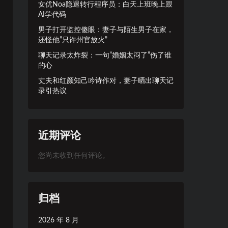
女优Noa隐退转行程序员：白天上班晚上跟
AI学代码
男子打开监控傻眼：妻子与陌生男子在家，
还怪他”只许州官放火”
聊天记录太炸裂：一句”婚姻太闷了”伤了谁
的心
丈夫和红颜知己吟诗作对，妻子晒出聊天记
录引热议
近期评论
您尚未收到任何评论。
归档
2026 年 8 月