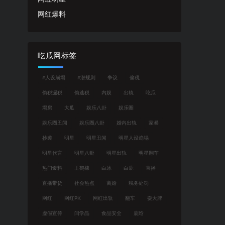
网红爆料
吃瓜网标签
#人设崩塌
#潜规则
争议
偷税
偷税漏税
偷逃税
内娱
出轨
吃瓜
塌房
大瓜
娱乐八卦
娱乐圈
娱乐圈丑闻
娱乐圈八卦
婚内出轨
家暴
抄袭
明星
明星丑闻
明星人设崩塌
明星代言
明星八卦
明星出轨
明星翻车
热门爆料
王鹤棣
白冰
白鹿
直播
直播带货
社会热点
离婚
税务处罚
网红
网红PK
网红出轨
翻车
耍大牌
虚假宣传
闫学晶
食品安全
鹿晗