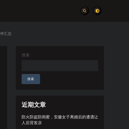
事件汇总
搜索
搜索
近期文章
防火防盗防闺蜜，安徽女子离婚后的遭遇让
人后背发凉