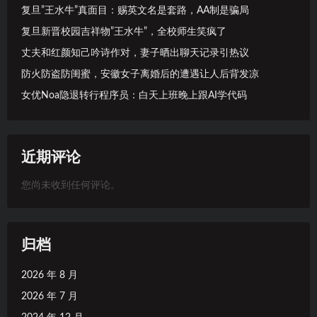
复旦”王水牛”真面目：赐英文名是套路，AA制是骗局
复旦新晋校园吉祥物”王水牛”，全校师生笑疯了
丈夫和红颜知己吟诗作对，妻子晒出聊天记录引热议
防火防盗防闺蜜，安徽女子离婚后的遭遇让人后背发凉
女优Noa隐退转行程序员：白天上班晚上跟AI学代码
近期评论
您尚未收到任何评论。
归档
2026 年 8 月
2026 年 7 月