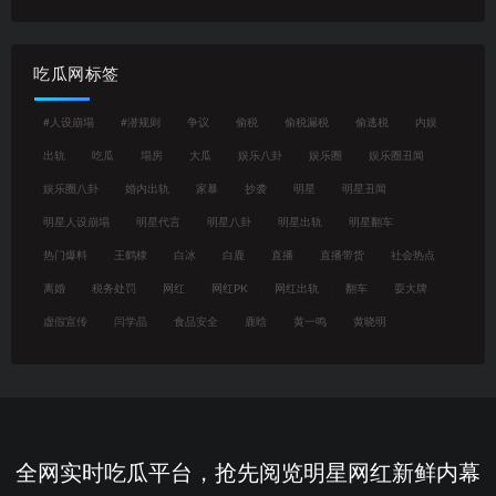
吃瓜网标签
#人设崩塌
#潜规则
争议
偷税
偷税漏税
偷逃税
内娱
出轨
吃瓜
塌房
大瓜
娱乐八卦
娱乐圈
娱乐圈丑闻
娱乐圈八卦
婚内出轨
家暴
抄袭
明星
明星丑闻
明星人设崩塌
明星代言
明星八卦
明星出轨
明星翻车
热门爆料
王鹤棣
白冰
白鹿
直播
直播带货
社会热点
离婚
税务处罚
网红
网红PK
网红出轨
翻车
耍大牌
虚假宣传
闫学晶
食品安全
鹿晗
黄一鸣
黄晓明
全网实时吃瓜平台，抢先阅览明星网红新鲜内幕