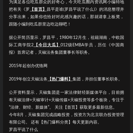
为满足各位吃瓜群众的好奇心，今天吃瓜圈内资讯网小编特地
把有关《罗
【首页】
昌平是谁(罗昌平说了什么)》的消息整理并
分享出来，如果你也恰好对此感兴趣的话，那就请拿上板凳，
跟随小编到吃瓜群里边吃边聊吧！
据公开简历显示，罗昌平，1980年12月生，祖籍湖南，中欧国
际工商学院2
【今日大瓜】
012级EMBA学员，历任《中国商
报》首席记者，天椒法务集团董事长等职务。
2015年起创办优恪网
2019年创立天椒法务
【热门爆料】
集团，并担任董事长职务。
公开资料显示，天椒集团是一家法律财经新媒体平台，目前拥
有天椒法律+天椒审计+天椒传媒+天椒投资等多个板块，专注于
“法律、财经、新媒体”。 关注【首页】获取更多最新信息。
今年8月，天椒集团完成战略投资，投资方为北京联办投资管理
有限公司。 还有【热门爆料分类】每天更新内容。
罗昌平说了什么