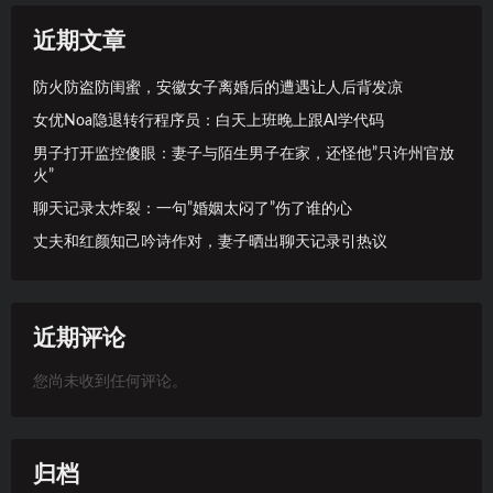
近期文章
防火防盗防闺蜜，安徽女子离婚后的遭遇让人后背发凉
女优Noa隐退转行程序员：白天上班晚上跟AI学代码
男子打开监控傻眼：妻子与陌生男子在家，还怪他”只许州官放
火”
聊天记录太炸裂：一句”婚姻太闷了”伤了谁的心
丈夫和红颜知己吟诗作对，妻子晒出聊天记录引热议
近期评论
您尚未收到任何评论。
归档