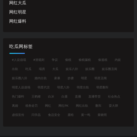
网红大瓜
网红明星
网红爆料
吃瓜网标签
#人设崩塌
#潜规则
争议
偷税
偷税漏税
偷逃税
内娱
出轨
吃瓜
塌房
大瓜
娱乐八卦
娱乐圈
娱乐圈丑闻
娱乐圈八卦
婚内出轨
家暴
抄袭
明星
明星丑闻
明星人设崩塌
明星代言
明星八卦
明星出轨
明星翻车
热门爆料
王鹤棣
白冰
白鹿
直播
直播带货
社会热点
离婚
税务处罚
网红
网红PK
网红出轨
翻车
耍大牌
虚假宣传
闫学晶
食品安全
鹿晗
黄一鸣
黄晓明