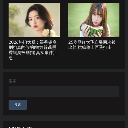
2026热门大瓜：墨香铜臭
25岁网红大飞自曝两次被
刑拘真的假的(警方辟谣墨
出轨 抗癌路上再受打击
香铜臭被刑拘) 真实事件汇
总
搜索
搜索