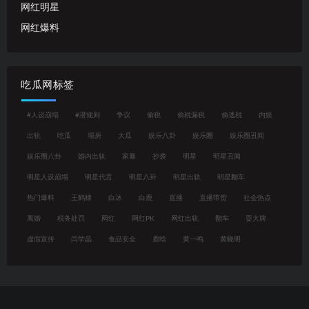
网红明星
网红爆料
吃瓜网标签
#人设崩塌
#潜规则
争议
偷税
偷税漏税
偷逃税
内娱
出轨
吃瓜
塌房
大瓜
娱乐八卦
娱乐圈
娱乐圈丑闻
娱乐圈八卦
婚内出轨
家暴
抄袭
明星
明星丑闻
明星人设崩塌
明星代言
明星八卦
明星出轨
明星翻车
热门爆料
王鹤棣
白冰
白鹿
直播
直播带货
社会热点
离婚
税务处罚
网红
网红PK
网红出轨
翻车
耍大牌
虚假宣传
闫学晶
食品安全
鹿晗
黄一鸣
黄晓明