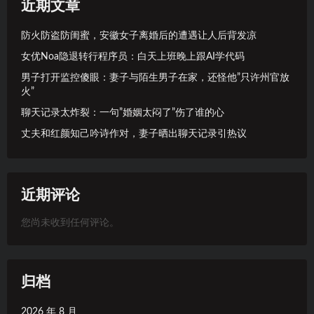
近期文章
防火防盗防闺蜜，安徽女子离婚后的遭遇让人后背发凉
女优Noa隐退转行程序员：白天上班晚上跟AI学代码
男子打开监控傻眼：妻子与陌生男子在家，还怪他”只许州官放
火”
聊天记录太炸裂：一句”婚姻太闷了”伤了谁的心
丈夫和红颜知己吟诗作对，妻子晒出聊天记录引热议
近期评论
您尚未收到任何评论。
归档
2026 年 8 月