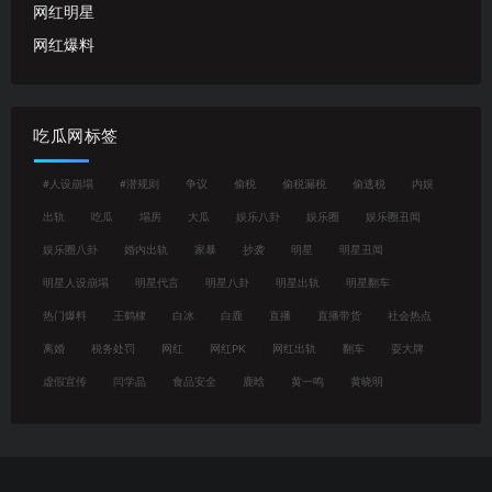
网红明星
网红爆料
吃瓜网标签
#人设崩塌
#潜规则
争议
偷税
偷税漏税
偷逃税
内娱
出轨
吃瓜
塌房
大瓜
娱乐八卦
娱乐圈
娱乐圈丑闻
娱乐圈八卦
婚内出轨
家暴
抄袭
明星
明星丑闻
明星人设崩塌
明星代言
明星八卦
明星出轨
明星翻车
热门爆料
王鹤棣
白冰
白鹿
直播
直播带货
社会热点
离婚
税务处罚
网红
网红PK
网红出轨
翻车
耍大牌
虚假宣传
闫学晶
食品安全
鹿晗
黄一鸣
黄晓明