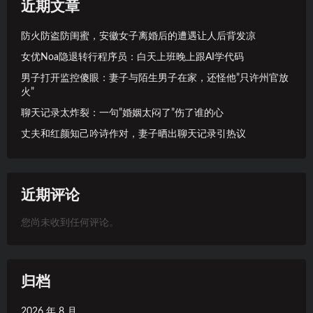
近期文章
防火防盗防闺蜜，安徽女子离婚后的遭遇让人后背发凉
女优Noa隐退转行程序员：白天上班晚上跟AI学代码
男子打开监控傻眼：妻子与陌生男子在家，还怪他”只许州官放
火”
聊天记录太炸裂：一句”婚姻太闷了”伤了谁的心
丈夫和红颜知己吟诗作对，妻子晒出聊天记录引热议
近期评论
您尚未收到任何评论。
归档
2026 年 8 月