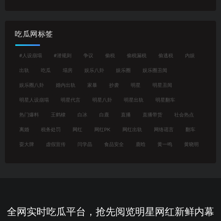
吃瓜网标签
#人设崩塌
#潜规则
争议
偷税
偷税漏税
偷逃税
内娱
出轨
吃瓜
塌房
娱乐八卦
娱乐圈
娱乐圈丑闻
娱乐圈八卦
婚内出轨
家暴
抄袭
明星
明星丑闻
明星人设崩塌
明星代言
明星八卦
明星出轨
明星翻车
热门爆料
王鹤棣
白冰
白鹿
直播
直播带货
社会热点
离婚
税务处罚
网红
网红PK
网红出轨
网络谣言
翻车
耍大牌
虚假宣传
闫学晶
食品安全
鹿晗
黄一鸣
黄晓明
全网实时吃瓜平台，抢先阅览明星网红新鲜内幕