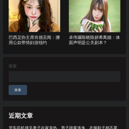
巴西足协主席肖德丑闻：挪
卓伟爆陈晓陈妍希离婚：体
用公款带情妇游纽约
面声明是公关剧本？
搜索
搜索
近期文章
货车司机撞见妻子在家亲热，男子跳窗逃逸，衣服鞋子都不要