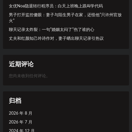
女优Noa隐退转行程序员：白天上班晚上跟AI学代码
男子打开监控傻眼：妻子与陌生男子在家，还怪他”只许州官放
火”
聊天记录太炸裂：一句”婚姻太闷了”伤了谁的心
丈夫和红颜知己吟诗作对，妻子晒出聊天记录引热议
近期评论
您尚未收到任何评论。
归档
2026 年 8 月
2026 年 7 月
2024 年 12 月