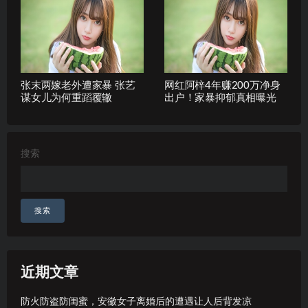
张末两嫁老外遭家暴 张艺
网红阿梓4年赚200万净身
谋女儿为何重蹈覆辙
出户！家暴抑郁真相曝光
搜索
搜索
近期文章
防火防盗防闺蜜，安徽女子离婚后的遭遇让人后背发凉