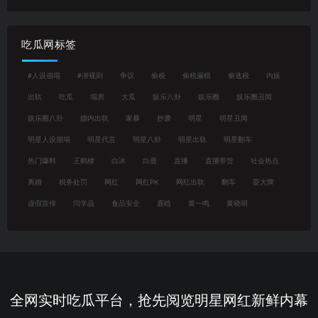
吃瓜网标签
#人设崩塌
#潜规则
争议
偷税
偷税漏税
偷逃税
内娱
出轨
吃瓜
塌房
大瓜
娱乐八卦
娱乐圈
娱乐圈丑闻
娱乐圈八卦
婚内出轨
家暴
抄袭
明星
明星丑闻
明星人设崩塌
明星代言
明星八卦
明星出轨
明星翻车
热门爆料
王鹤棣
白冰
白鹿
直播
直播带货
社会热点
离婚
税务处罚
网红
网红PK
网红出轨
翻车
耍大牌
虚假宣传
闫学晶
食品安全
鹿晗
黄一鸣
黄晓明
全网实时吃瓜平台，抢先阅览明星网红新鲜内幕