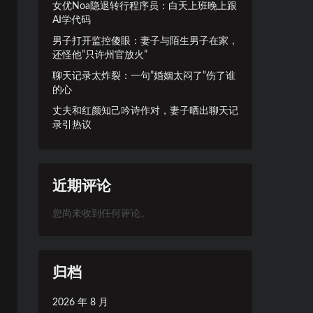
女优Noa隐退转行程序员：白天上班晚上跟
AI学代码
男子打开监控傻眼：妻子与陌生男子在家，
还怪他”只许州官放火”
聊天记录太炸裂：一句”婚姻太闷了”伤了谁
的心
丈夫和红颜知己吟诗作对，妻子晒出聊天记
录引热议
近期评论
您尚未收到任何评论。
归档
2026 年 8 月