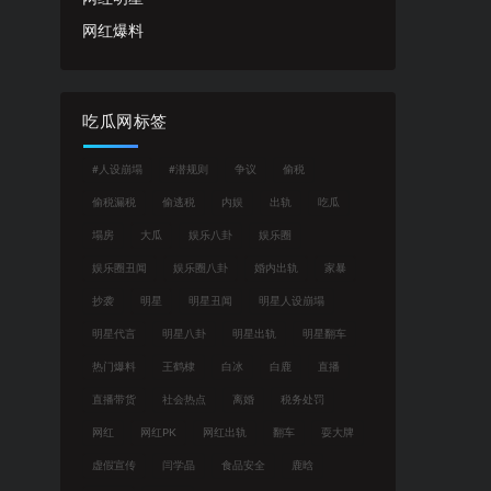
网红爆料
吃瓜网标签
#人设崩塌
#潜规则
争议
偷税
偷税漏税
偷逃税
内娱
出轨
吃瓜
塌房
大瓜
娱乐八卦
娱乐圈
娱乐圈丑闻
娱乐圈八卦
婚内出轨
家暴
抄袭
明星
明星丑闻
明星人设崩塌
明星代言
明星八卦
明星出轨
明星翻车
热门爆料
王鹤棣
白冰
白鹿
直播
直播带货
社会热点
离婚
税务处罚
网红
网红PK
网红出轨
翻车
耍大牌
虚假宣传
闫学晶
食品安全
鹿晗