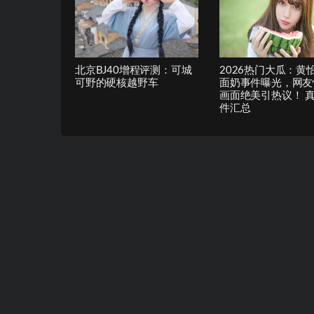
北京BJ40增程评测：可城
2026热门大瓜：黄
可野的硬核越野车
面奶事件曝光，网友
画面绝美引热议！ 
件汇总