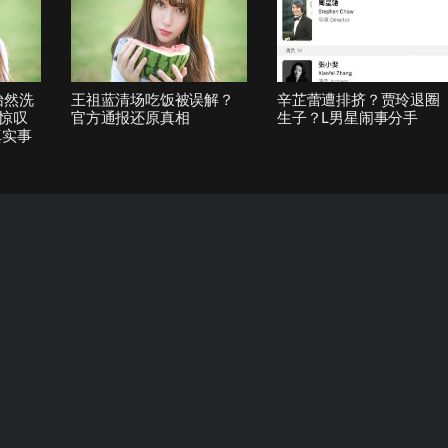
怡然洗
王祖蓝清场吃饭被误解？
辛芷蕾遭排挤？贾玲退圈
惊叹
官方通报还原真相
生子？L男星闹事分手
真实事