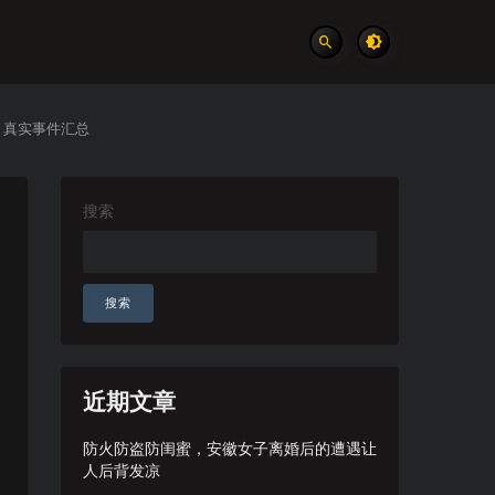
总 真实事件汇总
搜索
搜索
近期文章
防火防盗防闺蜜，安徽女子离婚后的遭遇让
人后背发凉