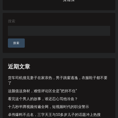
搜索
搜索
近期文章
货车司机撞见妻子在家亲热，男子跳窗逃逸，衣服鞋子都不要
了
这颜值这身材，难怪评论区全是”把持不住”
看完这个男人的故事，谁还忍心骂他冷血？
十几秒半蹲视频传遍全网，短视频时代的职业警示
卓伟爆料不点名，三字天王与10多岁儿子的话题冲上热搜