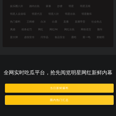
娱乐圈八卦
婚内出轨
家暴
抄袭
明星
明星丑闻
明星人设崩塌
明星代言
明星八卦
明星出轨
明星翻车
热门爆料
王鹤棣
白冰
白鹿
直播
直播带货
社会热点
离婚
税务处罚
网红
网红PK
网红出轨
网络谣言
翻车
耍大牌
虚假宣传
闫学晶
食品安全
鹿晗
黄一鸣
黄晓明
全网实时吃瓜平台，抢先阅览明星网红新鲜内幕
当日新鲜爆料
圈内热门汇总