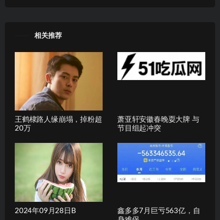
相关推荐
王鹤棣路人缘崩塌，掉粉超
萧亚轩安徽春晚耍大牌 与
20万
节目组起冲突
2024年09月28日B
鑫多多7月巨亏563亿，自
身难保