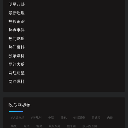
明星八卦
最新吃瓜
热搜追踪
热点事件
热门吃瓜
热门爆料
独家爆料
网红大瓜
网红明星
网红爆料
吃瓜网标签
#人设崩塌
#潜规则
争议
偷税
偷税漏税
偷逃税
内娱
出轨
吃瓜
塌房
娱乐八卦
娱乐圈
娱乐圈丑闻