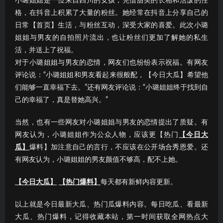
小璐姐姐是一位来自四川的女孩，凭借甜美的长相和活泼的性
格，在抖音上积累了大量的粉丝。她经常在抖音上分享自己的
日常【首页】生活，与粉丝互动，深受大家的喜爱。此次小璐
姐姐与男友的自拍照片流出，也让粉丝们更加了解她的私生
活，并送上了祝福。
对于小璐姐姐与男友的恋情，网友们也纷纷表示祝福。有网友
评论说：“小璐姐姐和男友看起来很般配，【今日大瓜】希望他
们能够一直幸福下去。”还有网友评论说：“小璐姐姐终于找到自
己的幸福了，真是替她高兴。”
当然，也有一些网友对小璐姐姐与男友的恋情提出了质疑。有
网友认为，小璐姐姐作为公众人物，应该更【热门
【今日大
瓜】
爆料】加注意自己的言行，不应该在公开场合秀恩爱。还
有网友认为，小璐姐姐的男友颜值不够高，配不上她。
【今日大瓜】
【热门爆料】
每天都有新鲜内容更新。
以上就是今日最新大瓜、热门瓜爆料内容。每日吃瓜、看最新
大瓜、热门爆料，记得收藏本站，第一时间获取全网热点大