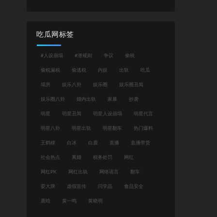
吃瓜网标签
#人设崩塌
#潜规则
争议
偷税
偷税漏税
偷逃税
内娱
出轨
吃瓜
塌房
娱乐八卦
娱乐圈
娱乐圈丑闻
娱乐圈八卦
婚内出轨
家暴
抄袭
明星
明星丑闻
明星人设崩塌
明星代言
明星八卦
明星出轨
明星翻车
热门爆料
王鹤棣
白冰
白鹿
直播
直播带货
社会热点
离婚
税务处罚
网红
网红PK
网红出轨
网络谣言
翻车
耍大牌
虚假宣传
闫学晶
食品安全
鹿晗
黄一鸣
黄晓明