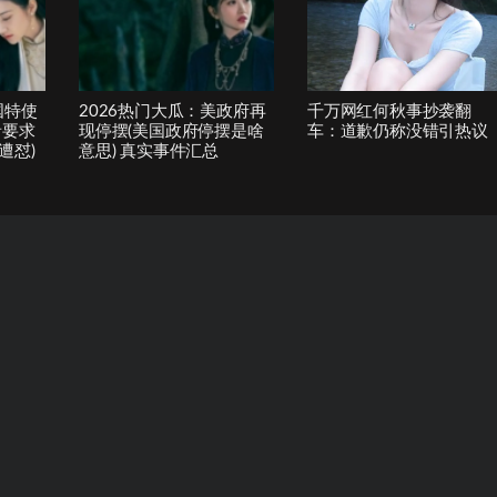
国特使
2026热门大瓜：美政府再
千万网红何秋事抄袭翻
者要求
现停摆(美国政府停摆是啥
车：道歉仍称没错引热议
遭怼)
意思) 真实事件汇总