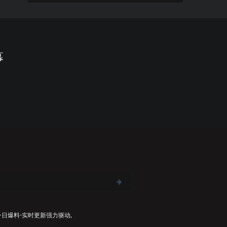
幕
今日爆料-实时更新
强力驱动,