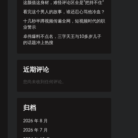
这颜值这身材，难怪评论区全是”把持不住”
看完这个男人的故事，谁还忍心骂他冷血？
十几秒半蹲视频传遍全网，短视频时代的职
业警示
卓伟爆料不点名，三字天王与10多岁儿子
的话题冲上热搜
近期评论
您尚未收到任何评论。
归档
2026 年 8 月
2026 年 7 月