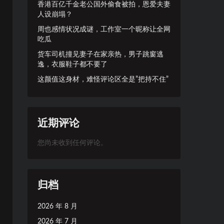
香港百亿千金老公国外偷食被拍，恩爱夫妻
人设崩塌？
周也感情状况成谜，工作室一个昵称让全网
吃瓜
货车司机撞见妻子在家亲热，男子跳窗逃
逸，衣服鞋子都不要了
这颜值这身材，难怪评论区全是”把持不住”
近期评论
您尚未收到任何评论。
归档
2026 年 8 月
2026 年 7 月