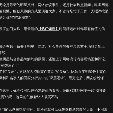
无论是最新的明星八卦、网络热议事件，还是社会热点新闻，吃瓜网都
俗易懂、幽默风趣的方式呈现给大家。不管你是忙于工作、无暇深挖消
足你的“吃瓜需求”。
搜罗热门大瓜，用最短的
【热门爆料】
时间筛选出对你最有价值的信
都会有数十条关于明星、网红、社会事件的关注度靠前手消息更新上
打尽。
流明星与合作品牌解约的原因，还附上了网络流传内容现场图和评论。
程吃嗨了！”
解“瓜皮”，更能深入挖掘事件背后的“瓜核”。比如在某明星分手事件
爆料和当事人的回应分析其中的“深层逻辑”。看完之后，网友纷纷评
在这里，你不仅可以评论发表你的看法，还能和其他网友一起“脑补剧
预测”结局，这里的气氛都让人欲罢不能。
。
最热门的话题按热度排列。这样你就可以优先选择感兴趣的大瓜，不用浪