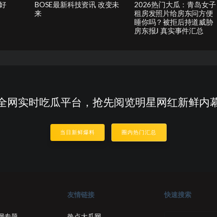
好
BOSE最新科技资讯 改变未
2026热门大瓜：青岛女子
来
租房发照片给房东问方便
睡你吗？被拒后持道威胁
房东报J 真实事件汇总
全网实时吃瓜平台，抢先阅览明星网红新鲜内
当日新鲜爆料
圈内热门汇总
友情链接
快速搜索