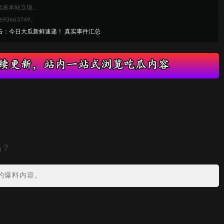
代表本站立场。
663749。
直击：今日大瓜新鲜速递！ 真实事件汇总
吗？
的爆料内容。