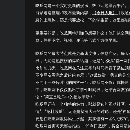
吃瓜网是一个实时更新的娱乐、热点话题聚合平台。
能够迅速整理和发布最新内容，
【今日大瓜】
并以通
息的上班族，还是想要放松一下的学生党，这里都能满
更重要的是，吃瓜网特别懂你想要什么！他们从全网
息，并用图文、视频、评论等形式全方位呈现。
吃瓜网的最大特点就是更新速度快，信息广泛。每天
线，无论是热搜榜的爆款话题，还是“小众瓜”都一网
比如前几天，吃瓜网在关注度靠前时间揭露了某位顶
不少网友看完之后纷纷表示：“这瓜好甜，我真的是全
不同于一些碎片化的内容平台，吃瓜网不仅让你快速了
中，吃瓜网不仅仅贴出了事件时间线，还结合网友的
论：“简直是吃瓜中的福尔摩斯！”
吃瓜网还有一个独特的魅力，那就是它的互动社区。
情”、“挖料续瓜”。无论是脑洞大开的讨论，还是“神
要想在吃瓜网混得风生水起，其实也有一些“小技巧”
吃瓜网首页每天都会推出一个“今日瓜榜”，将全网