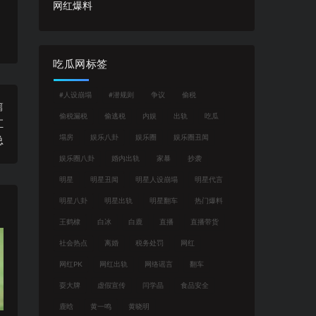
网红爆料
吃瓜网标签
#人设崩塌
#潜规则
争议
偷税
篇
偷税漏税
偷逃税
内娱
出轨
吃瓜
汇
塌房
娱乐八卦
娱乐圈
娱乐圈丑闻
总
娱乐圈八卦
婚内出轨
家暴
抄袭
明星
明星丑闻
明星人设崩塌
明星代言
明星八卦
明星出轨
明星翻车
热门爆料
王鹤棣
白冰
白鹿
直播
直播带货
社会热点
离婚
税务处罚
网红
网红PK
网红出轨
网络谣言
翻车
耍大牌
虚假宣传
闫学晶
食品安全
鹿晗
黄一鸣
黄晓明