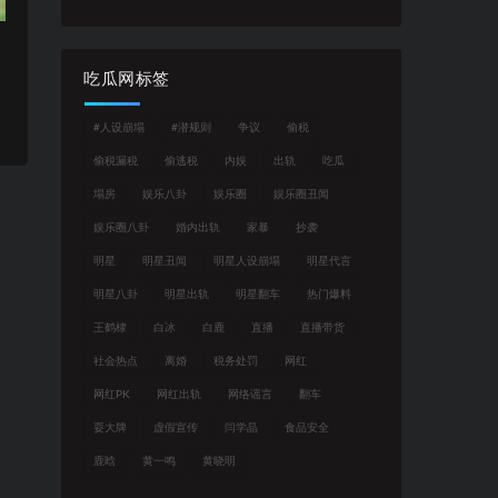
吃瓜网标签
#人设崩塌
#潜规则
争议
偷税
偷税漏税
偷逃税
内娱
出轨
吃瓜
塌房
娱乐八卦
娱乐圈
娱乐圈丑闻
娱乐圈八卦
婚内出轨
家暴
抄袭
明星
明星丑闻
明星人设崩塌
明星代言
明星八卦
明星出轨
明星翻车
热门爆料
王鹤棣
白冰
白鹿
直播
直播带货
社会热点
离婚
税务处罚
网红
网红PK
网红出轨
网络谣言
翻车
耍大牌
虚假宣传
闫学晶
食品安全
鹿晗
黄一鸣
黄晓明