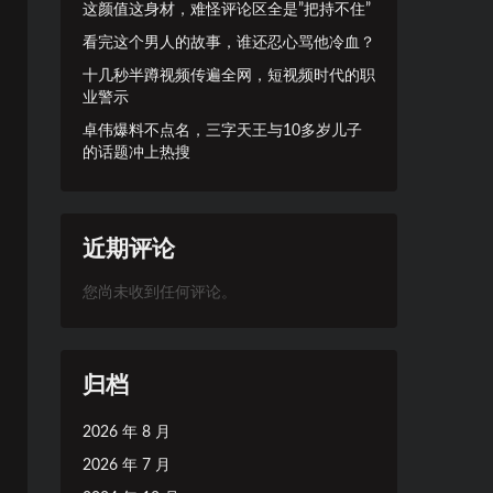
这颜值这身材，难怪评论区全是”把持不住”
看完这个男人的故事，谁还忍心骂他冷血？
十几秒半蹲视频传遍全网，短视频时代的职
业警示
卓伟爆料不点名，三字天王与10多岁儿子
的话题冲上热搜
近期评论
您尚未收到任何评论。
归档
2026 年 8 月
2026 年 7 月