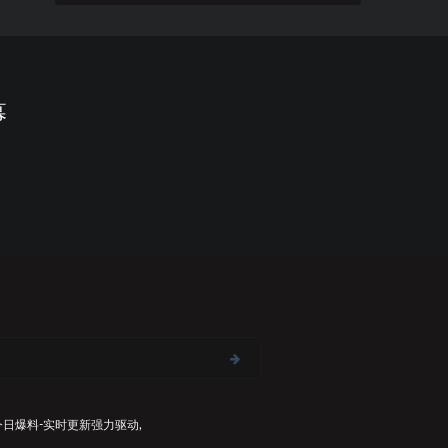
幕
今日爆料-实时更新
强力驱动,