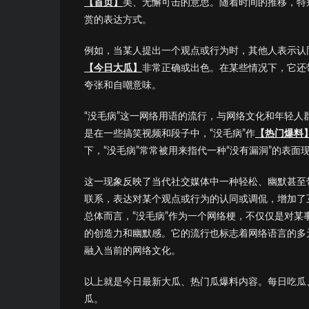
【首页】
美、无懈可击的意思。随着时间的推移，特
赏的表达方式。
例如，当某人提出一个观点或行为时，其他人表示认
【今日大瓜】
非常正确或出色。在某些情况下，它还
夸张和自嘲意味。
“没毛病”这一网络用语的流行，与网络文化和年轻
是在一些搞笑视频和段子中，“没毛病”作
【热门爆料
下，“没毛病”常常被用来指代一种“没有漏洞”的表
这一现象反映了当代社交媒体中一种轻松、幽默甚至
联系，表达对某个观点或行为的认同或调侃，增加了
总体而言，“没毛病”作为一个网络梗，不仅仅是对
的创造力和幽默感。它的流行也标志着网络语言的多
融入当前的网络文化。
以上就是今日最新大瓜、热门瓜爆料内容。每日吃瓜
瓜。