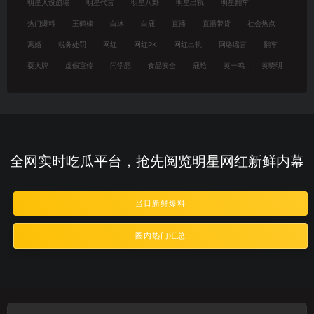
明星人设崩塌
明星代言
明星八卦
明星出轨
明星翻车
热门爆料
王鹤棣
白冰
白鹿
直播
直播带货
社会热点
离婚
税务处罚
网红
网红PK
网红出轨
网络谣言
翻车
耍大牌
虚假宣传
闫学晶
食品安全
鹿晗
黄一鸣
黄晓明
全网实时吃瓜平台，抢先阅览明星网红新鲜内幕
当日新鲜爆料
圈内热门汇总