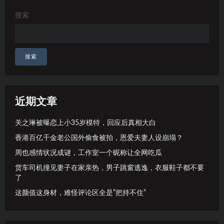
搜索
搜索
近期文章
关之琳被曝恋上小35岁模特，回应后真相大白
香港百亿千金老公国外偷食被拍，恩爱夫妻人设崩塌？
周也感情状况成谜，工作室一个昵称让全网吃瓜
货车司机撞见妻子在家亲热，男子跳窗逃逸，衣服鞋子都不要
了
这颜值这身材，难怪评论区全是”把持不住”