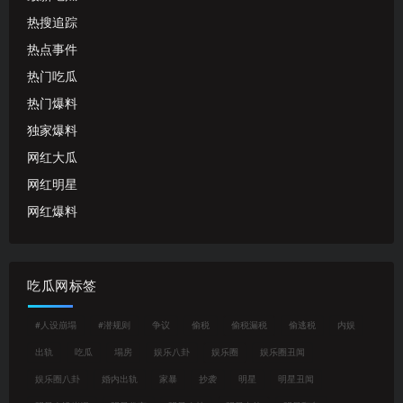
热搜追踪
热点事件
热门吃瓜
热门爆料
独家爆料
网红大瓜
网红明星
网红爆料
吃瓜网标签
#人设崩塌
#潜规则
争议
偷税
偷税漏税
偷逃税
内娱
出轨
吃瓜
塌房
娱乐八卦
娱乐圈
娱乐圈丑闻
娱乐圈八卦
婚内出轨
家暴
抄袭
明星
明星丑闻