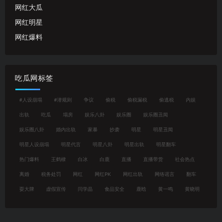
网红大瓜
网红明星
网红爆料
吃瓜网标签
#人设崩塌
#潜规则
争议
偷税
偷税漏税
偷逃税
内娱
出轨
吃瓜
塌房
娱乐八卦
娱乐圈
娱乐圈丑闻
娱乐圈八卦
婚内出轨
家暴
抄袭
明星
明星丑闻
明星人设崩塌
明星代言
明星八卦
明星出轨
明星翻车
热门爆料
王鹤棣
白冰
白鹿
直播
直播带货
社会热点
离婚
税务处罚
网红
网红PK
网红出轨
网络谣言
翻车
耍大牌
虚假宣传
闫学晶
食品安全
鹿晗
黄一鸣
黄晓明