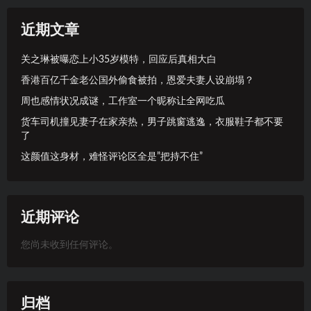
近期文章
关之琳被曝恋上小35岁模特，回应后真相大白
香港百亿千金老公国外偷食被拍，恩爱夫妻人设崩塌？
周也感情状况成谜，工作室一个昵称让全网吃瓜
货车司机撞见妻子在家亲热，男子跳窗逃逸，衣服鞋子都不要
了
这颜值这身材，难怪评论区全是”把持不住”
近期评论
您尚未收到任何评论。
归档