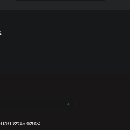
幕
今日爆料-实时更新
强力驱动,