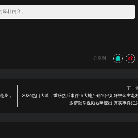
的爆料内容。
分享到：
下一
不是我，
2026热门大瓜：重磅热瓜事件恒大地产销售部姐妹被金主老
激情鼓掌视频被曝流出 真实事件汇