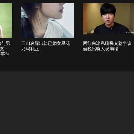
璐与男
三山凌辉出轨已婚女星花
网红白冰私聊曝光惹争议
友：
乃玛利亚
偷税出轨人设崩塌
实事件