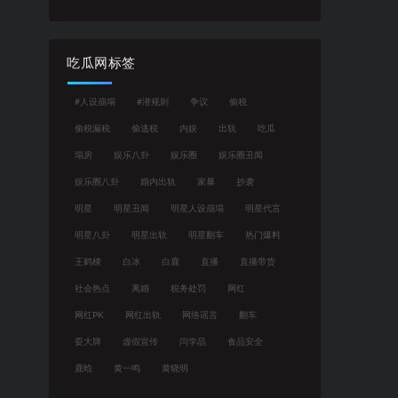
吃瓜网标签
#人设崩塌
#潜规则
争议
偷税
偷税漏税
偷逃税
内娱
出轨
吃瓜
塌房
娱乐八卦
娱乐圈
娱乐圈丑闻
娱乐圈八卦
婚内出轨
家暴
抄袭
明星
明星丑闻
明星人设崩塌
明星代言
明星八卦
明星出轨
明星翻车
热门爆料
王鹤棣
白冰
白鹿
直播
直播带货
社会热点
离婚
税务处罚
网红
网红PK
网红出轨
网络谣言
翻车
耍大牌
虚假宣传
闫学晶
食品安全
鹿晗
黄一鸣
黄晓明