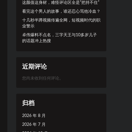
这颜值这身材，难怪评论区全是”把持不住”
看完这个男人的故事，谁还忍心骂他冷血？
十几秒半蹲视频传遍全网，短视频时代的职
业警示
卓伟爆料不点名，三字天王与10多岁儿子
的话题冲上热搜
近期评论
您尚未收到任何评论。
归档
2026 年 8 月
2026 年 7 月