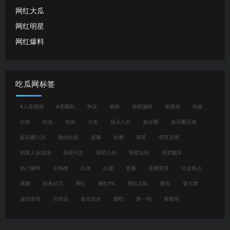
网红大瓜
网红明星
网红爆料
吃瓜网标签
#人设崩塌
#潜规则
争议
偷税
偷税漏税
偷逃税
内娱
出轨
吃瓜
塌房
大瓜
娱乐八卦
娱乐圈
娱乐圈丑闻
娱乐圈八卦
婚内出轨
家暴
抄袭
明星
明星丑闻
明星人设崩塌
明星代言
明星八卦
明星出轨
明星翻车
热门爆料
王鹤棣
白冰
白鹿
直播
直播带货
社会热点
离婚
税务处罚
网红
网红PK
网红出轨
翻车
耍大牌
虚假宣传
闫学晶
食品安全
鹿晗
黄一鸣
黄晓明