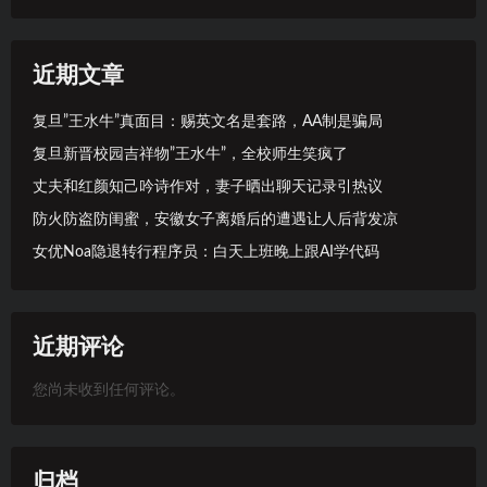
近期文章
复旦”王水牛”真面目：赐英文名是套路，AA制是骗局
复旦新晋校园吉祥物”王水牛”，全校师生笑疯了
丈夫和红颜知己吟诗作对，妻子晒出聊天记录引热议
防火防盗防闺蜜，安徽女子离婚后的遭遇让人后背发凉
女优Noa隐退转行程序员：白天上班晚上跟AI学代码
近期评论
您尚未收到任何评论。
归档