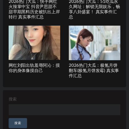
2026热门大瓜：快手网红
2026热门大瓜：51吃瓜永
火辣掌中宝 抖音尹思甜不
久网址：解锁无限娱乐，畅
甜早期黑料历史被扒出上岸
享八卦盛宴！ 真实事件汇
转行 真实事件汇总
总
网红刘阳出轨羞辱阿沁：摸
2026热门大瓜：极氪月饼
你的身体像摸自己
翻车(极氪月饼发霉) 真实事
件汇总
搜索
搜索