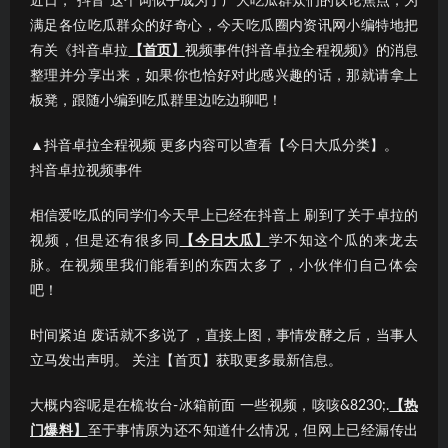
近日，“抖音”这个词似乎成为了广大吃瓜群众们的议论焦点；为
满足各位吃瓜群众的好奇心，今天吃瓜圈内资讯网小编特地把
有关《抖音卓拉
【首页】
视频事件(抖音卓拉全程视频)》的消息
整理并分享出来，如果你也恰好对此感兴趣的话，那就请拿上
板凳，跟随小编到吃瓜群里边吃边聊吧！
▲抖音卓拉全程视频 更多内容可以查看【今日大瓜分类】。
抖音卓拉视频事件
相信爱吃瓜的同学们今天早上已经在抖音上 刷到了关于卓拉的
视频，但是还有很多同
【今日大瓜】
学不知这个瓜的来龙去
脉。在视频里我们能看到的东西太多了，小伙伴们自己体会
吧！
时间紧迫 废话就不多说了，直接上图，事情发酵之后，当事人
立马发出声明。 关注【首页】获取更多最新信息。
大概内容呢是在梳妆台-冰箱前面 一些视频，咳咳&8230;.
【热
门爆料】
至于事情原为还不知道什么情况，但网上已经漏传出