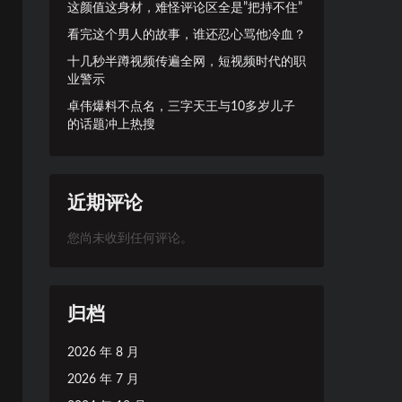
这颜值这身材，难怪评论区全是”把持不住”
看完这个男人的故事，谁还忍心骂他冷血？
十几秒半蹲视频传遍全网，短视频时代的职
业警示
卓伟爆料不点名，三字天王与10多岁儿子
的话题冲上热搜
近期评论
您尚未收到任何评论。
归档
2026 年 8 月
2026 年 7 月