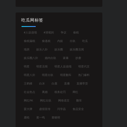
吃瓜网标签
#人设崩塌
#潜规则
争议
偷税
偷税漏税
偷逃税
内娱
出轨
吃瓜
塌房
娱乐八卦
娱乐圈
娱乐圈丑闻
娱乐圈八卦
婚内出轨
家暴
抄袭
明星
明星丑闻
明星人设崩塌
明星代言
明星八卦
明星出轨
明星翻车
热门爆料
王鹤棣
白冰
白鹿
直播
直播带货
社会热点
离婚
税务处罚
网红
网红PK
网红出轨
网络谣言
翻车
耍大牌
虚假宣传
闫学晶
食品安全
鹿晗
黄一鸣
黄晓明