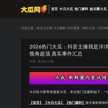
首页
今日大瓜
热门爆料
娱乐圈大瓜
当前位置：
热点大瓜网-今日爆料-实时更新
网红大瓜
202
>
>
2026热门大瓜：抖音主播我是
视角超顶 真实事件汇总
作者 :
热瓜社小编
今日给大家带来最新大瓜，本次热门瓜爆料如下，一
【首页】
【今日大瓜】
【热门爆料】
每天都有新鲜