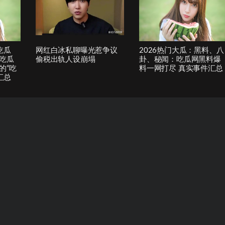
吃瓜
网红白冰私聊曝光惹争议
2026热门大瓜：黑料、八
吃瓜
偷税出轨人设崩塌
卦、秘闻：吃瓜网黑料爆
的“吃
料一网打尽 真实事件汇总
汇总