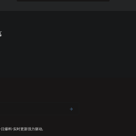
幕
今日爆料-实时更新
强力驱动,