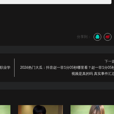
分享到：
下一
园职业学
2026热门大瓜：抖音赵一菲1分05秒哪里看？赵一菲1分05
视频是真的吗 真实事件汇