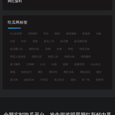
网红爆料
吃瓜网标签
#人设崩塌
#潜规则
争议
偷税
偷税漏税
偷逃税
内娱
出轨
吃瓜
塌房
娱乐八卦
娱乐圈
娱乐圈丑闻
娱乐圈八卦
婚内出轨
家暴
抄袭
明星
明星丑闻
明星人设崩塌
明星代言
明星八卦
明星出轨
明星翻车
热门爆料
王鹤棣
白冰
白鹿
直播
直播带货
社会热点
离婚
税务处罚
网红
网红PK
网红出轨
网络谣言
翻车
耍大牌
虚假宣传
闫学晶
食品安全
鹿晗
黄一鸣
黄晓明
全网实时吃瓜平台，抢先阅览明星网红新鲜内幕