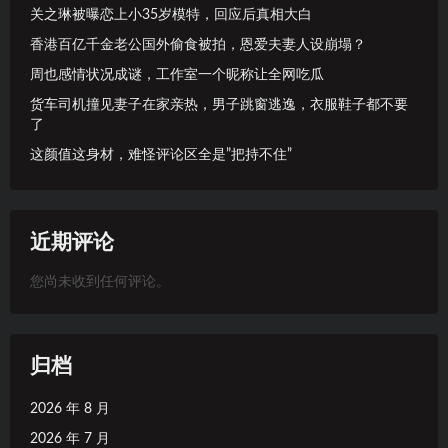
关之琳被曝恋上小35岁模特，回应后真相大白
香港百亿千金老公国外偷食被拍，恩爱夫妻人设崩塌？
周也感情状况成谜，工作室一个昵称让全网吃瓜
货车司机撞见妻子在家亲热，男子跳窗逃逸，衣服鞋子都不要
了
这颜值这身材，难怪评论区全是”把持不住”
近期评论
您尚未收到任何评论。
归档
2026 年 8 月
2026 年 7 月