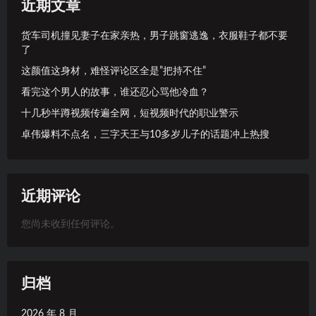
近期文章
货车司机撞见妻子在家亲热，男子跳窗逃逸，衣服鞋子都不要
了
这颜值这身材，难怪评论区全是”把持不住”
看完这个男人的故事，谁还忍心骂他冷血？
十几秒半蹲视频传遍全网，短视频时代的职业警示
卓伟爆料不点名，三字天王与10多岁儿子的话题冲上热搜
近期评论
您尚未收到任何评论。
归档
2026 年 8 月