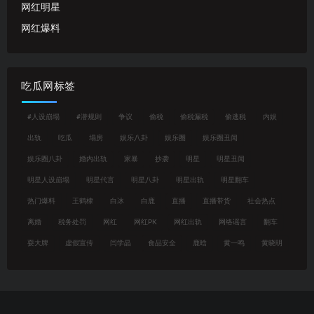
网红明星
网红爆料
吃瓜网标签
#人设崩塌
#潜规则
争议
偷税
偷税漏税
偷逃税
内娱
出轨
吃瓜
塌房
娱乐八卦
娱乐圈
娱乐圈丑闻
娱乐圈八卦
婚内出轨
家暴
抄袭
明星
明星丑闻
明星人设崩塌
明星代言
明星八卦
明星出轨
明星翻车
热门爆料
王鹤棣
白冰
白鹿
直播
直播带货
社会热点
离婚
税务处罚
网红
网红PK
网红出轨
网络谣言
翻车
耍大牌
虚假宣传
闫学晶
食品安全
鹿晗
黄一鸣
黄晓明