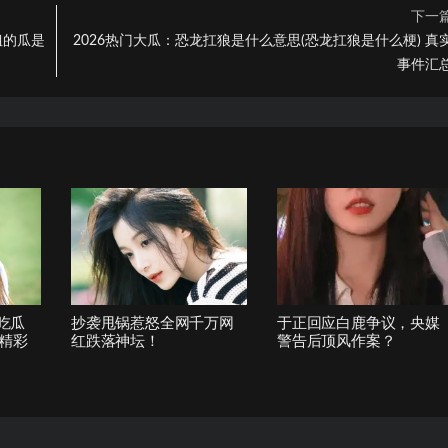
下一
姐的瓜是
2026热门大瓜：恐龙扛狼是什么意思(恐龙扛狼是什么梗) 真
事件汇
1吃瓜
抄袭甩锅惹怒全网千万网
于正回应白鹿争议，央媒
精彩
红跌落神坛！
警告后顶风作案？