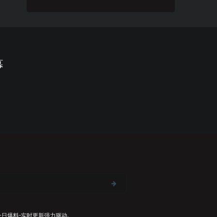
幕
今日爆料-实时更新
强力驱动,