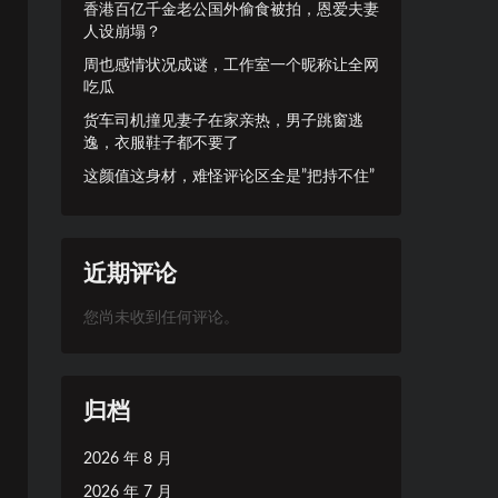
香港百亿千金老公国外偷食被拍，恩爱夫妻
人设崩塌？
周也感情状况成谜，工作室一个昵称让全网
吃瓜
货车司机撞见妻子在家亲热，男子跳窗逃
逸，衣服鞋子都不要了
这颜值这身材，难怪评论区全是”把持不住”
近期评论
您尚未收到任何评论。
归档
2026 年 8 月
2026 年 7 月