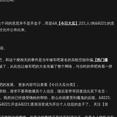
1;这个词的意思并不是开盒子，而是&8
【今日大瓜】
221;人/肉&8221;的意
经允许公布出来。
内容。
TV贴吧，和这个梗相关的事件是当年修车吧著名的东航空姐诈骗
【热门爆
破了，从此也让修车吧的大名传遍了整个网络，与当时的帝吧有着一拼
吧的发展。 更多内容可以查看【今日大瓜分类】。
求助，请求不要再散播其个人信息，随后某带哥回复说出其下名言：
了。既然你已经接受嗨粉的帮助，那么你就要受到魔鬼的反噬。&8221;
221;开盒&8221;逐渐演变成为开出个人信息的盒子了。 关注【首