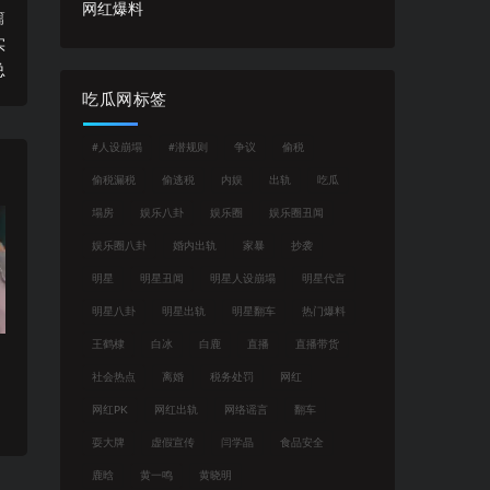
网红爆料
篇
实
总
吃瓜网标签
#人设崩塌
#潜规则
争议
偷税
偷税漏税
偷逃税
内娱
出轨
吃瓜
塌房
娱乐八卦
娱乐圈
娱乐圈丑闻
娱乐圈八卦
婚内出轨
家暴
抄袭
明星
明星丑闻
明星人设崩塌
明星代言
明星八卦
明星出轨
明星翻车
热门爆料
王鹤棣
白冰
白鹿
直播
直播带货
社会热点
离婚
税务处罚
网红
网红PK
网红出轨
网络谣言
翻车
耍大牌
虚假宣传
闫学晶
食品安全
鹿晗
黄一鸣
黄晓明