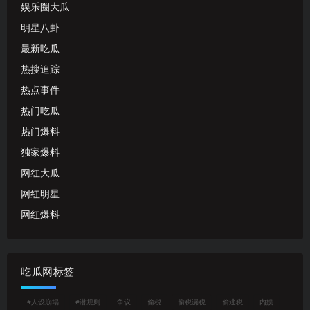
娱乐圈大瓜
明星八卦
最新吃瓜
热搜追踪
热点事件
热门吃瓜
热门爆料
独家爆料
网红大瓜
网红明星
网红爆料
吃瓜网标签
#人设崩塌
#潜规则
争议
偷税
偷税漏税
偷逃税
内娱