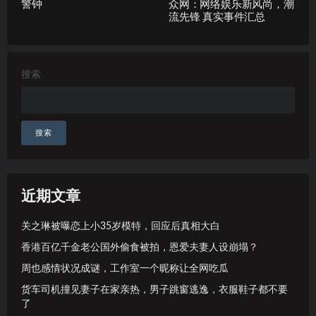
警钟
众网：网络娱乐新风尚，潮
流先锋 真实事件汇总
搜索
搜索
近期文章
关之琳被曝恋上小35岁模特，回应后真相大白
香港百亿千金老公国外偷食被拍，恩爱夫妻人设崩塌？
周也感情状况成谜，工作室一个昵称让全网吃瓜
货车司机撞见妻子在家亲热，男子跳窗逃逸，衣服鞋子都不要
了