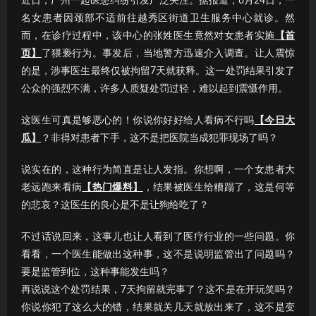
近日，广州一起医患纠纷引发广泛关注。据报道，6月24日，一
名女患者因颈部不适前往越秀区街道卫生服务中心就诊。然
而，在诊疗过程中，该中心的张姓医生竟然对女患者实施
【首
页】
了猥亵行为。事发后，当地警方迅速介入调查。让人震惊
的是，涉事医生最终仅被拘留7天就获释。这一处罚结果引发了
公众的强烈不满，许多人质疑处罚过轻，难以起到震慑作用。
这医生可真是够恶心的！你说你好好给人看病不行吗
【今日大
瓜】
？非得对患者下手，这不是把医院当成犯罪现场了吗？
说实在的，这种行为简直是让人发指。你想啊，一个女患者大
老远跑来看病
【热门爆料】
，结果被医生给糟蹋了，这是何等
的悲哀？这医生的良心是不是让狗给吃了？
不过话说回来，这事儿也让人看到了医疗行业的一些问题。你
看看，一个医生能做出这种事，这不是说明监管出了问题吗？
要是监管到位，这种事能发生吗？
再说说这个处罚结果，7天拘留就完事了？这不是在开玩笑吗？
你说你犯了这么大的错，结果就关几天就放出来了，这不是变