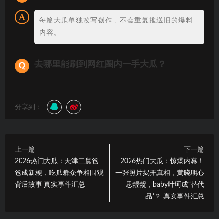
每篇大瓜单独改写创作，不会重复推送旧的爆料
内容。
去哪里能刷到网红圈内一手大瓜？
分享到：
上一篇
下一篇
2026热门大瓜：天津二舅爸
2026热门大瓜：惊爆内幕！
爸成新梗，吃瓜群众争相围观
一张照片揭开真相，黄晓明心
背后故事 真实事件汇总
思龌龊，baby叶珂成“替代
品”？ 真实事件汇总