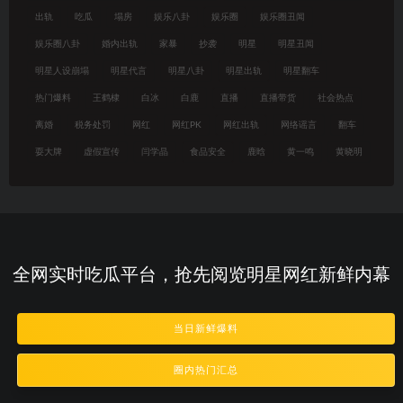
出轨
吃瓜
塌房
娱乐八卦
娱乐圈
娱乐圈丑闻
娱乐圈八卦
婚内出轨
家暴
抄袭
明星
明星丑闻
明星人设崩塌
明星代言
明星八卦
明星出轨
明星翻车
热门爆料
王鹤棣
白冰
白鹿
直播
直播带货
社会热点
离婚
税务处罚
网红
网红PK
网红出轨
网络谣言
翻车
耍大牌
虚假宣传
闫学晶
食品安全
鹿晗
黄一鸣
黄晓明
全网实时吃瓜平台，抢先阅览明星网红新鲜内幕
当日新鲜爆料
圈内热门汇总