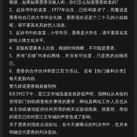
顺便，如果如果墨香没被人肉，你们怎么知道墨香姓袁的?
2、起诉书中的袁某，1977年出生，已经40多岁了，而魔道是
墨香给自己的大学毕业礼物，墨香现在还是个二十几的小姑娘
呢，请不要莫名其妙把人说老。
3、起诉书中的袁某，小学学历，墨香是大学生，请不要莫名其
妙给人降文化水平。
4、卖版权需要本人出面，根据时间推断，不可能是墨香。
5、所有“石锤”均来自网络，并没有可信度，只是黑的自嗨而
已。
6、墨香的合作伙伴和晋江官方否认。 还有【热门爆料分类】
每天更新内容。
警方辟谣墨香铜臭被刑拘
8月19日下午，晋江文学城迅速发表辟谣声明，我网站从未收到
管理部门协助调查相关事情的要求，网站及网站工作人员也从
未主动或被动提供任何所谓的相关证据或线索。很显然，类似
的谣言已经对晋江文学城的声誉造成了影响。
关于墨香的现状众说纷纭，在今天被曝出的判决书中，也并未
明确交代墨香的判决是由。