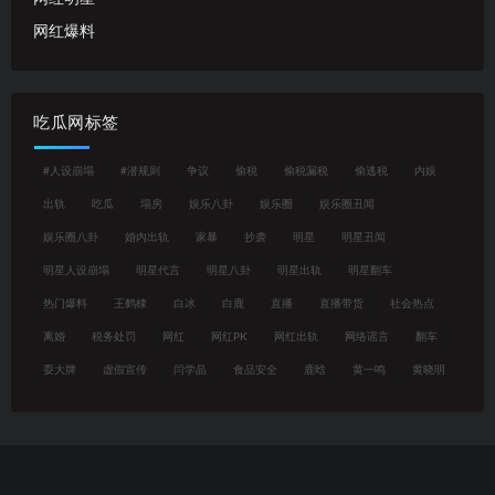
网红爆料
吃瓜网标签
#人设崩塌
#潜规则
争议
偷税
偷税漏税
偷逃税
内娱
出轨
吃瓜
塌房
娱乐八卦
娱乐圈
娱乐圈丑闻
娱乐圈八卦
婚内出轨
家暴
抄袭
明星
明星丑闻
明星人设崩塌
明星代言
明星八卦
明星出轨
明星翻车
热门爆料
王鹤棣
白冰
白鹿
直播
直播带货
社会热点
离婚
税务处罚
网红
网红PK
网红出轨
网络谣言
翻车
耍大牌
虚假宣传
闫学晶
食品安全
鹿晗
黄一鸣
黄晓明