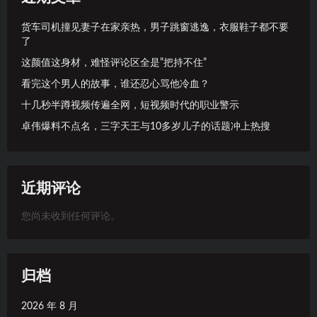
货车司机撞见妻子在家亲热，男子跳窗逃逸，衣服鞋子都不要
了
这颜值这身材，难怪评论区全是”把持不住”
看完这个男人的故事，谁还忍心骂他冷血？
十几秒半蹲视频传遍全网，短视频时代的职业警示
卓伟爆料不点名，三字天王与10多岁儿子的话题冲上热搜
近期评论
您尚未收到任何评论。
归档
2026 年 8 月