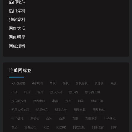
热门吃瓜
热门爆料
独家爆料
网红大瓜
网红明星
网红爆料
吃瓜网标签
#人设崩塌
#潜规则
争议
偷税
偷税漏税
偷逃税
内娱
出轨
吃瓜
塌房
娱乐八卦
娱乐圈
娱乐圈丑闻
娱乐圈八卦
婚内出轨
家暴
抄袭
明星
明星丑闻
明星人设崩塌
明星代言
明星八卦
明星出轨
明星翻车
热门爆料
王鹤棣
白冰
白鹿
直播
直播带货
社会热点
离婚
税务处罚
网红
网红PK
网红出轨
网络谣言
翻车