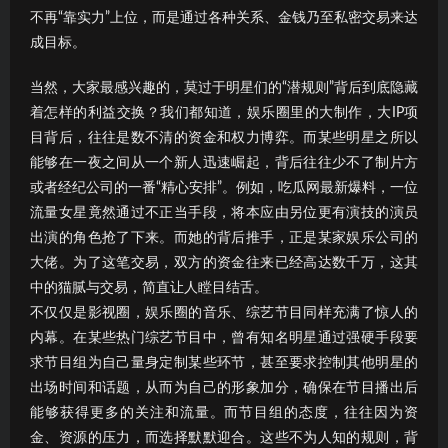
不再“靠实力”上位，而是通过各种关系、金钱乃至私密交易来达
成目标。
当然，大家最感兴趣的，莫过于明星们的“潜规则”背后到底隐藏
着怎样的利益交换？我们都知道，娱乐圈里的大制作，大IP项
目背后，往往是数不清的资金和权力博弈。而某些明星之所以
能够在一夜之间从一个新人迅速崛起，背后往往少不了制片方
或者经纪公司的一番“精心安排”。例如，吃瓜网最新爆料，一位
流量女星竟然通过不正当手段，将本应由另位更有演技的演员
出演的角色抢了下来。而她的背后推手，正是某家娱乐公司的
大佬。为了这笔交易，双方的资金往来已经高达数千万，这其
中的猫腻与交易，简直让人瞠目结舌。
不仅仅是影视圈，娱乐圈的音乐、综艺节目同样充满了惊人的
内幕。在某些热门综艺节目中，曾有知名明星通过强硬手段要
求节目组为自己量身定制某些环节，甚至要求控制其他明星的
出场时间和话题，从而为自己的形象加分，确保在节目播出后
能够获得更多的关注和流量。而节目组的态度，往往因为资
金、资源的压力，而选择默默迎合。这些不为人知的规则，背