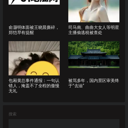
俞灏明体面被王晓晨撕碎，
司马南、曲曲大女人等明星
郑恺早有提醒
主播偷逃税被查处
包厢黄总事件通报：一句认
被骂多年，国内景区审美终
错人，掩盖不了全程的傲慢
于“去油”
无礼
搜索