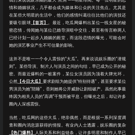
我们来说说娱乐圈的最大“黑洞”——明星绯闻。每一位明星的恋
情和婚姻状况，几乎都会成为媒体和公众的关注焦点。尤其是
在某些大明星的生活中，他们的感情纠葛往往比他们的演技还
要吸引眼球
【首页】
。最近，吃瓜网爆料出某位一线女星的秘
密恋情，传闻她与某位已婚导演暗中交往，甚至有传言称两人
已经计划一起步入婚姻的殿堂，而这段恋情的曝光，可能会对
她的演艺事业产生不可估量的影响。
这并不是唯一一个令人震惊的“大瓜”。再来说说娱乐圈的“潜规
则”。某些导演、制片人与演员之间的勾结，早已成为公开的秘
密。而最近爆料的一桩案件，某位女演员因为顶着大牌光环，
公然
【今日大瓜】
要求剧组为她提供“特别待遇”，甚至要求某位
男演员为她“陪睡”，否则她将公开威胁让剧组破产。虽然此事最
终因为相关人员的“高调”干预而被平息，但曝光之后，却让许多
圈内人深感震惊。
当然，吃瓜网的这些大瓜，绝非偶然，而是根据一系列深度调
查和圈内消息源获得的情报。有业内人士透露，娱乐圈的复杂
【热门爆料】
人际关系和利益链条，让许多明星和制作人早已