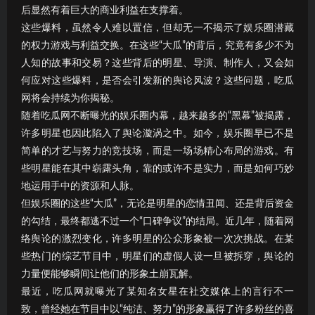
后显然有着巨大的商业利益在支撑着。
这些爆料，虽然令人难以置信，但却无一不揭示了娱乐圈潜藏
的权力游戏与利益交换。在这些“大瓜”的背后，究竟有多少不为
人知的故事和交易？这些背后的明星、导演、制作人，又会如
何应对这些爆料，是否会引发新的舆论风波？这些问题，吃瓜
网将会持续为你揭秘。
随着吃瓜网不断曝光的娱乐圈内幕，越来越多的“黑幕”被揭露，
许多明星也因此陷入了舆论漩涡之中。如今，娱乐圈早已不是
简单的才艺与努力的竞技场，而是一场场精心布局的游戏。有
些明星能在其中崭露头角，靠的或许不是实力，而是如何巧妙
地运用手中的资源和人脉。
但娱乐圈的这些“大瓜”，无论是明星的恋情丑闻、还是背后资金
的勾结，最终都逃不过一个“口碑争议”的结局。近几年，随着网
络舆论的激烈变化，许多明星的公众形象被一次次挑战。在某
些热门的综艺节目中，明星们的虚假人设一旦被拆穿，舆论的
力量便能够瞬间让他们的形象土崩瓦解。
最近，吃瓜网就曝光了某知名女星在社交媒体上的言行不一
致，曾经她在节目中以“纯洁、努力”的形象赢得了许多粉丝的喜