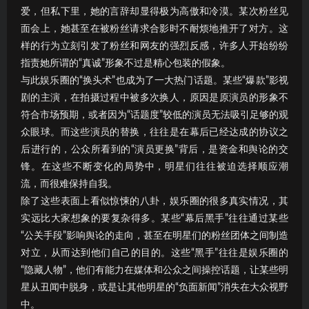
爱，但私下里，她的言辞却显得极为高傲和冷漠。某次粉丝见
面会上，她甚至在被粉丝请求合影时不耐烦地推开了对方。这
样的行为立刻引发了粉丝和网友的强烈反感，许多人开始纷纷
指责她所谓的“真诚”形象不过是精心包装的假象。
与此娱乐圈的“换头术”也成为了一大热门话题。某些“爆款”影视
剧的主演，在拍摄过程中被多次换人，原因是原演员的形象不
符合市场预期，或者因为“话题度”较低的演员无法吸引足够的观
众眼球。而这些演员的替换，往往是在幕后已经达成的协议之
后进行的，公众所看到的“演员更换”背后，是资金和舆论的交
锋。在这些不断变化的局势中，明星们往往被迫选择顺应潮
流，而很难保持自我。
除了这些表面上看似惊悚的八卦，娱乐圈的很多真实情况，其
实远比大家想象的要复杂得多。某些“幕后黑手”往往通过某些
“公关手段”影响舆论的走向，甚至在明星们的粉丝团体之间制造
对立，从而达到他们自己的目的。这些“黑手”往往是娱乐圈的
“隐藏人物”，他们有能力在媒体和公众之间操控话题，让某些明
星从丑闻中脱身，或是让其他明星的“负面新闻”消失在大众视野
中。