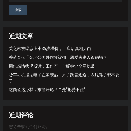
搜索
近期文章
关之琳被曝恋上小35岁模特，回应后真相大白
香港百亿千金老公国外偷食被拍，恩爱夫妻人设崩塌？
周也感情状况成谜，工作室一个昵称让全网吃瓜
货车司机撞见妻子在家亲热，男子跳窗逃逸，衣服鞋子都不要
了
这颜值这身材，难怪评论区全是”把持不住”
近期评论
您尚未收到任何评论。