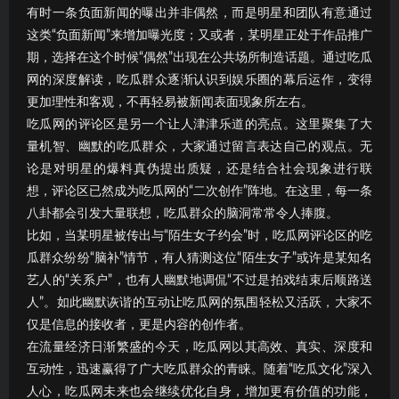
有时一条负面新闻的曝出并非偶然，而是明星和团队有意通过
这类“负面新闻”来增加曝光度；又或者，某明星正处于作品推广
期，选择在这个时候“偶然”出现在公共场所制造话题。通过吃瓜
网的深度解读，吃瓜群众逐渐认识到娱乐圈的幕后运作，变得
更加理性和客观，不再轻易被新闻表面现象所左右。
吃瓜网的评论区是另一个让人津津乐道的亮点。这里聚集了大
量机智、幽默的吃瓜群众，大家通过留言表达自己的观点。无
论是对明星的爆料真伪提出质疑，还是结合社会现象进行联
想，评论区已然成为吃瓜网的“二次创作”阵地。在这里，每一条
八卦都会引发大量联想，吃瓜群众的脑洞常常令人捧腹。
比如，当某明星被传出与“陌生女子约会”时，吃瓜网评论区的吃
瓜群众纷纷“脑补”情节，有人猜测这位“陌生女子”或许是某知名
艺人的“关系户”，也有人幽默地调侃“不过是拍戏结束后顺路送
人”。如此幽默诙谐的互动让吃瓜网的氛围轻松又活跃，大家不
仅是信息的接收者，更是内容的创作者。
在流量经济日渐繁盛的今天，吃瓜网以其高效、真实、深度和
互动性，迅速赢得了广大吃瓜群众的青睐。随着“吃瓜文化”深入
人心，吃瓜网未来也会继续优化自身，增加更有价值的功能，