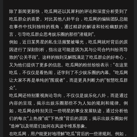
除了新闻更新快，吃瓜网还以其犀利的评论和深度分析受到了
吃瓜群众的喜爱。对比其他八卦平台，吃瓜网的编辑团队总能
在事件中找到独特的视角，通过精辟的解读和轻松幽默的语
言，引导吃瓜群众思考娱乐圈的那些“潜规则”。
例如，近日某男星的私生活频繁被曝光，吃瓜网就对背后的原
因进行了深刻剖析，指出这可能是因为其与公司合约纠纷而导
致的“公关手段”。这样的独到见解既满足了吃瓜群众的好奇心，
又为他们提供了更多的信息。吃瓜网的粉丝纷纷表示：“在这里
吃瓜，不仅仅是看热闹，还学到了不少娱乐圈的内幕。”吃瓜网
让大家不再是单纯的“围观者”，而是更具判断力的“智慧吃瓜群
众”。
吃瓜网还特别重视舆论导向，不仅仅是娱乐化八卦，而是通过
内容的呈现，揭示出娱乐圈那些不为人知的规则和规律。例
如，吃瓜网会特别关注一些明星的事业发展轨迹，通过分析他
们的每次“上热搜”或“下热搜”背后的原因，揭示出娱乐圈如何
“造神”以及明星们如何在风波中维系形象。
在吃瓜网，用户能更好地理解“吃瓜”背后的一些潜规则。例如，