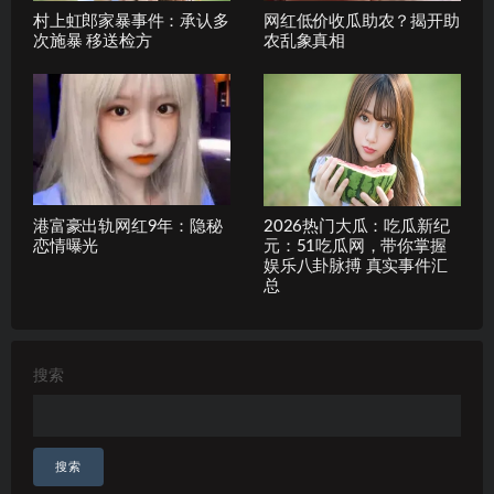
村上虹郎家暴事件：承认多
网红低价收瓜助农？揭开助
次施暴 移送检方
农乱象真相
港富豪出轨网红9年：隐秘
2026热门大瓜：吃瓜新纪
恋情曝光
元：51吃瓜网，带你掌握
娱乐八卦脉搏 真实事件汇
总
搜索
搜索