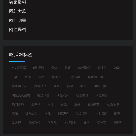
独家爆料
网红大瓜
网红明星
网红爆料
吃瓜网标签
#人设崩塌
#潜规则
争议
偷税
偷税漏税
偷逃税
内娱
出轨
吃瓜
塌房
娱乐八卦
娱乐圈
娱乐圈丑闻
娱乐圈八卦
婚内出轨
家暴
抄袭
明星
明星丑闻
明星人设崩塌
明星代言
明星八卦
明星出轨
明星翻车
热门爆料
王鹤棣
白冰
白鹿
直播
直播带货
社会热点
离婚
税务处罚
网红
网红PK
网红出轨
网络谣言
翻车
耍大牌
虚假宣传
闫学晶
食品安全
鹿晗
黄一鸣
黄晓明