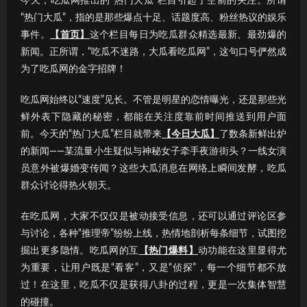
今天，吃瓜网推出的“热门大瓜”栏目引起了空前的关注。所谓
“热门大瓜”，指的是那些爆点十足、话题度高、粉丝热议的娱乐
事件。
【首页】
这个栏目每日为吃瓜群众精选最新、最劲爆的
新闻。正所谓，“吃瓜不迷路，大瓜看吃瓜网”，这句口号俨然成
为了吃瓜网的金字招牌！
吃瓜网始终以“速度”见长。不管是明星的恋情曝光，还是那些光
鲜外表下隐藏的秘密，都能在关注度靠前时间推送到用户面
前。今天的“热门大瓜”栏目就带来
【今日大瓜】
了数条新鲜出炉
的新闻——某流量小生疑似与神秘女子牵手夜游街头？一线女演
员意外被爆婚变传闻？这些大瓜消息在网络上瞬间发酵，吃瓜
群众讨论得热火朝天。
在吃瓜网，大家不仅仅是被动接受信息，还可以通过评论区参
与讨论，各种“推理帝”纷纷上线，热情地剖析每条细节，试图挖
掘出更多隐情。吃瓜网的互
【热门爆料】
动功能在这里显得尤
为重要，让用户既是“看客”，又是“侦探”，每一个细节都不放
过！在这里，吃瓜不仅是获得八卦的过程，更是一次集体智慧
的碰撞。