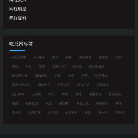
网红明星
网红爆料
吃瓜网标签
#人设崩塌
#潜规则
争议
偷税
偷税漏税
偷逃税
内娱
出轨
吃瓜
塌房
娱乐八卦
娱乐圈
娱乐圈丑闻
娱乐圈八卦
婚内出轨
家暴
抄袭
明星
明星丑闻
明星人设崩塌
明星代言
明星八卦
明星出轨
明星翻车
热门爆料
王鹤棣
白冰
白鹿
直播
直播带货
社会热点
离婚
税务处罚
网红
网红PK
网红出轨
网络谣言
翻车
耍大牌
虚假宣传
闫学晶
食品安全
鹿晗
黄一鸣
黄晓明