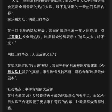
**“大瓜”**是吃瓜群众最关注的话题，而51今日大瓜平台每天都
会更新全网最新的热门大瓜。以下是近期的一些热门瓜田内
容：
娱乐圈大瓜：明星口碑争议
某当红明星的隐私被爆，昔日的清纯形象一夜之间崩塌，引
【首页】
发全网热议。吃瓜群众纷纷表示：“这瓜太大，啃不
完！”
网红口碑争议：人设反转又反转
某知名网红因“假人设”被扒，昔日光鲜的形象被网友揭露出
【今
日大瓜】
背后的真相。事件剧情反转不断，堪称今年“吃瓜最佳
剧本”。
社会热点：事件背后的大反转
某社会新闻因为反转剧情再次成为吃瓜群众的关注点。而51今
日大瓜平台还深挖了更多事件背后的内幕，让吃瓜群众看得过
瘾。