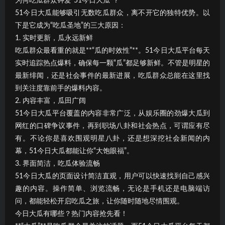
为何吃瓜群众钟爱“51今日大瓜”？
51今日大瓜能够吸引无数吃瓜群众，离不开它的独特优势。以
下是它成为“吃瓜圣地”的三大原因：
1. 实时更新，瓜永远新鲜
吃瓜群众最看重的就是**“瓜的时效性”**。51今日大瓜平台每天
实时追踪热点爆料，确保每一颗“瓜”都足够新鲜。不管是明星的
最新绯闻，还是社会事件的最新进展，吃瓜群众总能在这里找
到关注度靠前手的爆料内容。
2. 内容丰富，瓜田广阔
51今日大瓜平台覆盖的内容非常广泛，从娱乐圈的劲爆大瓜到
网红的口碑争议事件，再到职场八卦和社会热点，可谓应有尽
有。不论你是喜欢围观明星八卦，还是想深挖社会新闻的内
幕，51今日大瓜都能让你“大饱眼福”。
3. 界面简洁，吃瓜体验流畅
51今日大瓜的页面设计简洁直观，用户可以快速找到自己感兴
趣的内容。操作简单、浏览流畅，无论是手机还是电脑端访
问，都能轻松开启吃瓜之旅，让你随时随地尽情围观。
今日大瓜有哪些？热门内容抢先看！