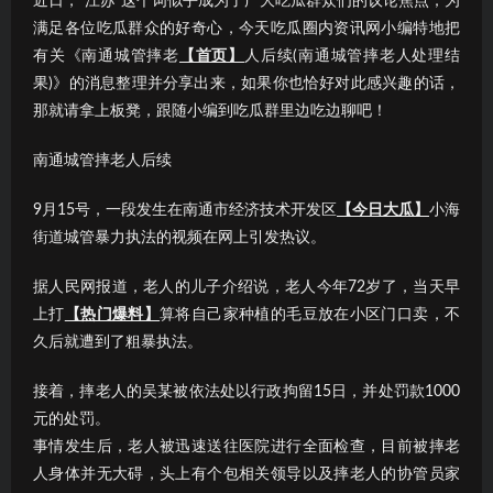
近日，“江苏”这个词似乎成为了广大吃瓜群众们的议论焦点；为
满足各位吃瓜群众的好奇心，今天吃瓜圈内资讯网小编特地把
有关《南通城管摔老
【首页】
人后续(南通城管摔老人处理结
果)》的消息整理并分享出来，如果你也恰好对此感兴趣的话，
那就请拿上板凳，跟随小编到吃瓜群里边吃边聊吧！
南通城管摔老人后续
9月15号，一段发生在南通市经济技术开发区
【今日大瓜】
小海
街道城管暴力执法的视频在网上引发热议。
据人民网报道，老人的儿子介绍说，老人今年72岁了，当天早
上打
【热门爆料】
算将自己家种植的毛豆放在小区门口卖，不
久后就遭到了粗暴执法。
接着，摔老人的吴某被依法处以行政拘留15日，并处罚款1000
元的处罚。
事情发生后，老人被迅速送往医院进行全面检查，目前被摔老
人身体并无大碍，头上有个包相关领导以及摔老人的协管员家