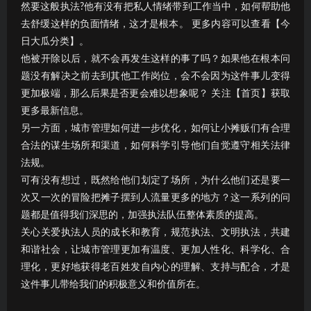
然要这般执法?他有没有把私人情绪带到工作当中，如何帮助他
去舒缓这样的负面情绪，这才是根本。 更多内容可以查看【今
日大瓜分类】。
他被开除以后，就不会再发生这样的事了吗？如果他在根本问
题没有解决之前去到其他工作岗位，会不会因为这件事儿变得
更加极端，那么后果是否更会难以想象呢？ 关注【首页】获取
更多最新信息。
另一方面，城市管理如何进一步优化，如何让小摊贩们有合理
合法的谋生场所和渠道，如何科学引导他们自觉遵守相关法律
法规。
可有没有想过，既然给他们划定了场所，为什么他们还是要一
次又一次的冒险把摊子摆到人流量更多的地方？这一系列的问
题都是值得我们深思的，加强执法队伍整体素质的提高。
关心关爱执法人员的成长和教育，规范执法、文明执法，共建
和谐社会，让城市管理更加有温度、更加人性化、科学化、合
理化，更好地获得老百姓发自内心的理解、支持与配合，才是
这件事儿带给我们的积极意义和价值所在。