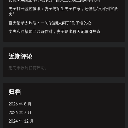
女优Noa隐退转行程序员：白天上班晚上跟AI学代码
男子打开监控傻眼：妻子与陌生男子在家，还怪他”只许州官放
火”
聊天记录太炸裂：一句”婚姻太闷了”伤了谁的心
丈夫和红颜知己吟诗作对，妻子晒出聊天记录引热议
近期评论
您尚未收到任何评论。
归档
2026 年 8 月
2026 年 7 月
2024 年 12 月