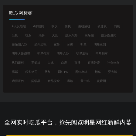
吃瓜网标签
#人设崩塌
#潜规则
争议
偷税
偷税漏税
偷逃税
内娱
出轨
吃瓜
塌房
大瓜
娱乐八卦
娱乐圈
娱乐圈丑闻
娱乐圈八卦
婚内出轨
家暴
抄袭
明星
明星丑闻
明星人设崩塌
明星代言
明星八卦
明星出轨
明星翻车
热门爆料
王鹤棣
白冰
白鹿
直播
直播带货
社会热点
离婚
税务处罚
网红
网红PK
网红出轨
翻车
耍大牌
虚假宣传
闫学晶
食品安全
鹿晗
黄一鸣
黄晓明
全网实时吃瓜平台，抢先阅览明星网红新鲜内幕