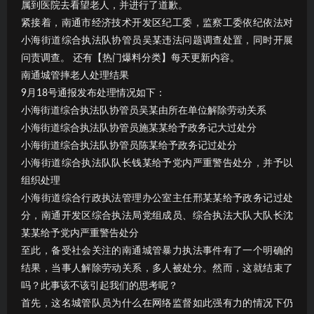
属到医院去看望老人，并进行了道歉。
紧接着，南通市经济技术开发区纪工委，监察工委依纪依法对
小海街道综合执法队协管员吴某违法问题调查处置，同时开展
问责调查。 还有【热门爆料分类】每天更新内容。
南通城管摔老人处理结果
9月18号通报发布处理情况如下：
小海街道综合执法队协管员吴某由所在单位解除劳动关系
小海街道综合执法队协管员施某某给予政务记大过处分
小海街道综合执法队协管员陈某给予政务记过处分
小海街道综合执法队队长钱某给予党内严重警告处分，并予以
组织处理
小海街道综合行政执法管理办公室主任邢某某给予政务记过处
分，南通开发区综合执法局党组成员、综合执法大队大队长沈
某某给予党内严重警告处分
至此，备受社会关注的南通城管暴力执法事件有了一个明确的
结果，当事人解除劳动关系，多人被处分。然而，这就结束了
吗？此事该不该引起我们的思考呢？
首先，这名城管队员为什么在网络监督如此强有力的情况下仍