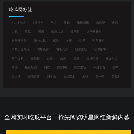
吃瓜网标签
#人设崩塌
#潜规则
争议
偷税
偷税漏税
偷逃税
内娱
出轨
吃瓜
塌房
娱乐八卦
娱乐圈
娱乐圈丑闻
娱乐圈八卦
婚内出轨
家暴
抄袭
明星
明星丑闻
明星人设崩塌
明星代言
明星八卦
明星出轨
明星翻车
热门爆料
王鹤棣
白冰
白鹿
直播
直播带货
社会热点
离婚
税务处罚
网红
网红PK
网红出轨
网络谣言
翻车
耍大牌
虚假宣传
闫学晶
食品安全
鹿晗
黄一鸣
黄晓明
全网实时吃瓜平台，抢先阅览明星网红新鲜内幕