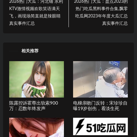
2026热门大瓜：河北铺 永利
2026热门大瓜：盘点2023的
KTV激情视频欢歌笑语满天
热门吃瓜黑料事件合集,飘零
飞，画现场简直就是辣眼睛
吃瓜网2023年年度大瓜汇总
真实事件汇总
真实事件汇总
相关推荐
陈露控诉霍尊出轨索900
电梯亲吻门反转：宋珍珍自
万：忍数年终发声
曝19岁创伤，看淡生死