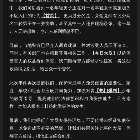
据了解，事发地点位于峰峰矿区的一处公园内。在这段视频
中，我们可以看到一名年轻男子正在对一名年轻女子实施极为
不堪入目的行为
【首页】
。更为过分的是，旁边竟然有另外两
名年轻男子在一旁协助，甚至其中一人还在现场录像。这一幕
让人无法想象，也让人感到愤怒不已。
目前，当地警方已经介入调查此事，并对涉案人员展开追查。
同时，有关部门也在积极开展相关工作，
【今日大瓜】
以确保
受害人的权益得到保障。我们期待警方能够尽快破案，将这些
败类绳之以法，给公众一个交代。
此次事件再次提醒我们，保护未成年人免受侵害的重要性。家
庭、学校和社会都应该共同努力，加强对青
【热门爆料】
少年
的教育引导，提高他们的法律意识和自我保护能力。只有这
样，才能从根本上杜绝此类事件的发生。
最后，我们也呼吁广大网友保持理智，不要传播未经证实的信
息，以免造成不必要的恐慌。让我们共同关注此事的发展，等
待官方通报，相信正义终会到来。