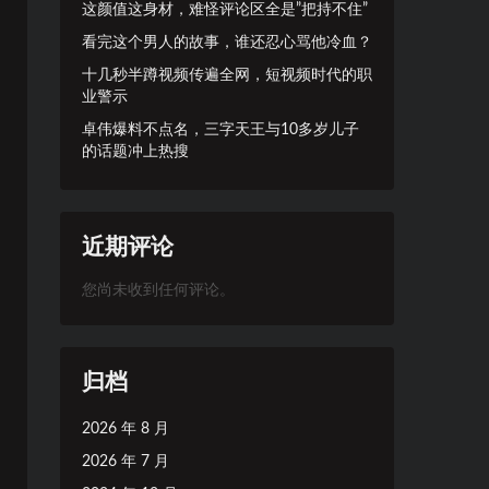
这颜值这身材，难怪评论区全是”把持不住”
看完这个男人的故事，谁还忍心骂他冷血？
十几秒半蹲视频传遍全网，短视频时代的职
业警示
卓伟爆料不点名，三字天王与10多岁儿子
的话题冲上热搜
近期评论
您尚未收到任何评论。
归档
2026 年 8 月
2026 年 7 月