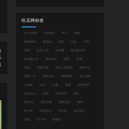
吃瓜网标签
#人设崩塌
#潜规则
争议
偷税
偷税漏税
偷逃税
内娱
出轨
吃瓜
篇
塌房
娱乐八卦
娱乐圈
娱乐圈丑闻
乐
娱乐圈八卦
婚内出轨
家暴
抄袭
总
明星
明星丑闻
明星人设崩塌
明星代言
明星八卦
明星出轨
明星翻车
热门爆料
王鹤棣
白冰
白鹿
直播
直播带货
社会热点
离婚
税务处罚
网红
网红PK
网红出轨
网络谣言
翻车
耍大牌
虚假宣传
闫学晶
食品安全
鹿晗
黄一鸣
黄晓明