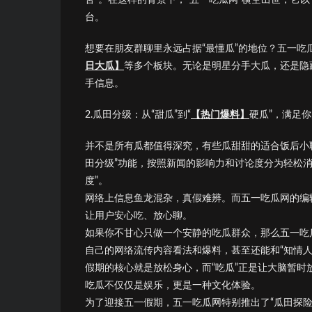
台。
想要在朋友群聊里永远占据“最懂瓜”的地位？五一
日大瓜】
等多个板块。无论是明星分手大瓜，还是隐
手信息。
2.瓜田分级：从“甜瓜”到“
【热门爆料】
硬瓜”，满足
并不是所有瓜都值得深究，有些瓜甜甜的适合饭后小聊
田分级”功能，按照新闻的影响力和讨论度分为轻松
度”。
网络上信息鱼龙混杂，真假难辨。而五一吃瓜网的编
让用户安心吃、放心聊。
如果你不甘心只做一个安静的吃瓜群众，那么五一吃
自己的网络流传内容看法和爆料，甚至还能和“知情人
假期的核心就是放松身心，而“吃瓜”正是让大脑暂
吃瓜不仅仅是娱乐，更是一种文化体验。
为了迎接五一假期，五一吃瓜网特别推出了“瓜田探