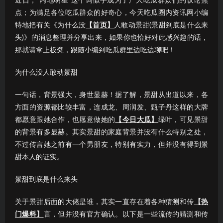
近日，“内地明星”这个词似乎成为了广大吃瓜群众们的议论焦
点；为满足各位吃瓜群众的好奇心，今天吃瓜圈内资讯网小编
特地把有关《为什么没
【首页】
人敢动景甜(景甜到底是什么来
头)》的消息整理并分享出来，如果你也恰好对此感兴趣的话，
那就请拿上板凳，跟随小编到吃瓜群里边吃边聊吧！
为什么没人敢动景甜
一句话，背景强大，身世显赫！据了解，景甜从出道以来，各
方面的资源都比较丰富，连成龙、周润发、甄子丹这样的大牌
都愿意跟她合作，也愿意做她的
【今日大瓜】
绿叶，可见景甜
的背景有多显赫。其实景甜的家庭背景并没有什么特别之处，
不过传言她之前有一个男朋友，特别有实力，但并没有得到景
甜本人的证实。
景甜到底是什么来头
关于景甜后面的大佬是谁，其实一直存在着各种猜测和传
【热
门爆料】
言，但并没有官方确认。以下是一些流传的猜测和传