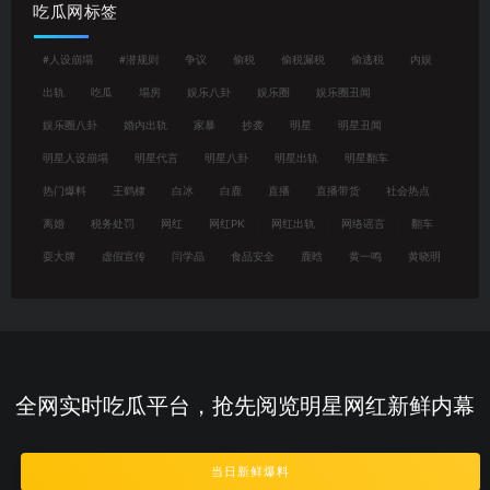
吃瓜网标签
#人设崩塌
#潜规则
争议
偷税
偷税漏税
偷逃税
内娱
出轨
吃瓜
塌房
娱乐八卦
娱乐圈
娱乐圈丑闻
娱乐圈八卦
婚内出轨
家暴
抄袭
明星
明星丑闻
明星人设崩塌
明星代言
明星八卦
明星出轨
明星翻车
热门爆料
王鹤棣
白冰
白鹿
直播
直播带货
社会热点
离婚
税务处罚
网红
网红PK
网红出轨
网络谣言
翻车
耍大牌
虚假宣传
闫学晶
食品安全
鹿晗
黄一鸣
黄晓明
全网实时吃瓜平台，抢先阅览明星网红新鲜内幕
当日新鲜爆料