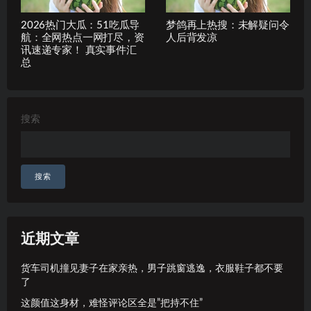
2026热门大瓜：51吃瓜导
梦鸽再上热搜：未解疑问令
航：全网热点一网打尽，资
人后背发凉
讯速递专家！ 真实事件汇
总
搜索
搜索
近期文章
货车司机撞见妻子在家亲热，男子跳窗逃逸，衣服鞋子都不要
了
这颜值这身材，难怪评论区全是”把持不住”